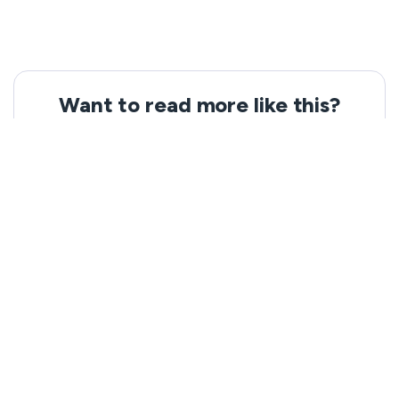
Want to read more like this?
Get the latest news and tips from VeePN.
Email address
Subscribe
We won’t spam, and you will always be able to unsubscribe.