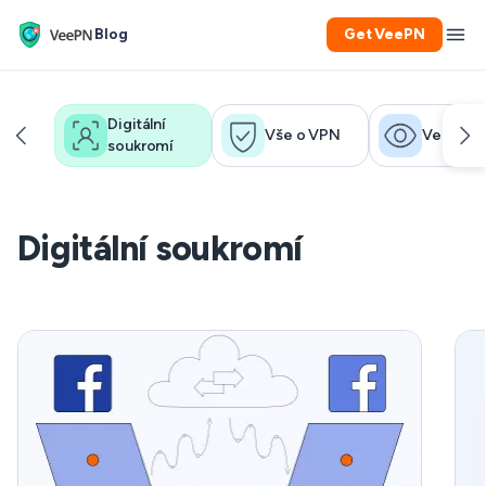
Blog
Get VeePN
Digitální
Vše o VPN
Velký bra
soukromí
Digitální soukromí