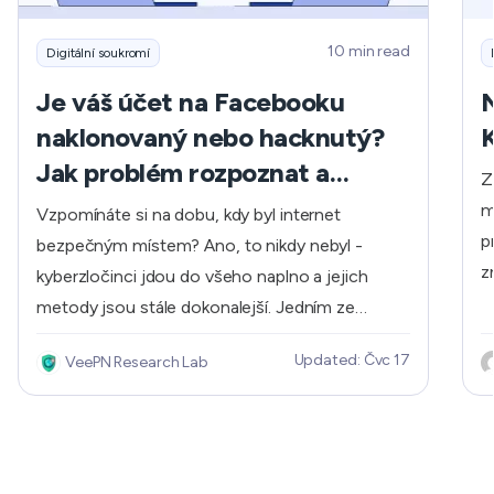
10 min read
Digitální soukromí
Je váš účet na Facebooku
N
naklonovaný nebo hacknutý?
K
Jak problém rozpoznat a
Z
vyřešit?
m
Vzpomínáte si na dobu, kdy byl internet
p
bezpečným místem? Ano, to nikdy nebyl -
z
kyberzločinci jdou do všeho naplno a jejich
m
metody jsou stále dokonalejší. Jedním ze
n
způsobů, jak se dostat k vašim osobním
Updated: Čvc 17
VeePN Research Lab
o
údajům, je klonování účtu na Facebooku. Je to
k
relativně nová technika sociálního inženýrství,
J
která vám může způsobit spoustu problémů. Ale
z
nebojte se. V tomto článku vám řekneme, co
m
přesně tato bestie je a jak ji porazit.