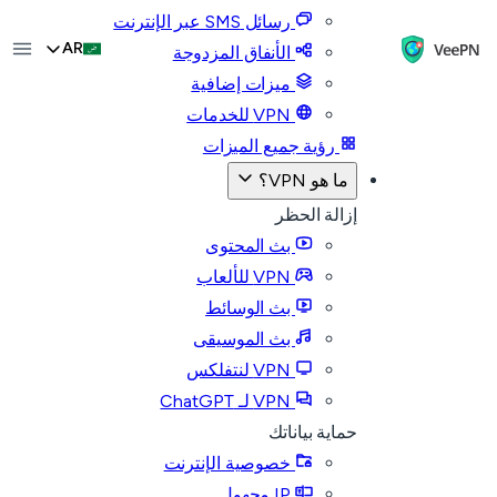
رسائل SMS عبر الإنترنت
AR
الأنفاق المزدوجة
ميزات إضافية
VPN للخدمات
رؤية جميع الميزات
ما هو VPN؟
إزالة الحظر
بث المحتوى
VPN للألعاب
بث الوسائط
بث الموسيقى
VPN لنتفلكس
VPN لـ ChatGPT
حماية بياناتك
خصوصية الإنترنت
IP مجهول