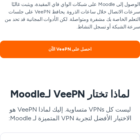
الوصول إلى Moodle على شبكات الواي فاي المقيدة، ويثبت غالبًا
سرعات الاتصال خلال ساعات الذروة. يحافظ VeePN على جلسات
تعلم الخاصة بك مشفرة ومتواصلة. لكن الأدوات المجانية قد تحد من
عة الشبكة أو تسجل النشاط.
احصل على VeePN الآن
لماذا تختار VeePN لـMoodle
ليست كل VPNs متساوية. إليك لماذا VeePN هو
الاختيار الأفضل لتجربة VPN المتميزة لـ Moodle: