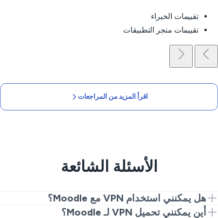
تقييمات الخبراء
تقييمات متجر التطبيقات
اقرأ المزيد من المراجعات
الأسئلة الشائعة
هل يمكنني استخدام VPN مع Moodle؟
نعم. ثبّت VPN VeePN، اتصل بخادم قريب وقم بالدخول إلى
أين يمكنني تحميل VPN لـ Moodle؟