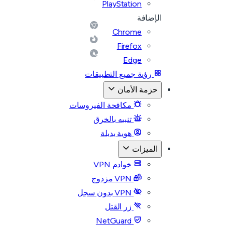
PlayStation
الإضافة
Chrome
Firefox
Edge
رؤية جميع التطبيقات
حزمة الأمان
مكافحة الفيروسات
تنبيه بالخرق
هوية بديلة
الميزات
خوادم VPN
VPN مزدوج
VPN بدون سجل
زر القتل
NetGuard