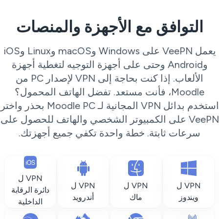
التوافق مع الأجهزة والمنصات
يعمل VeePN على Windows وmacOS وLinux وiOS
وAndroid وحتى على أجهزة التوجيه لتغطية أجهزة
الألعاب. إذا كنت بحاجة إلى VPN لإصدار PC من
Moodle، فأنت مستعد. تفضل الهاتف المحمول؟
استخدم بدائل VPN المجانية لـ Moodle PC بحذر واختر
VeePN على الكمبيوتر الشخصي والهاتف للحصول على
سرعات ثابتة. خطة واحدة تكفي جميع أجهزتك.
VPN ل
VPN ل
VPN ل
VPN ل
دائرة الرقابة
ويندوز
ماك
أندرويد
الداخلية