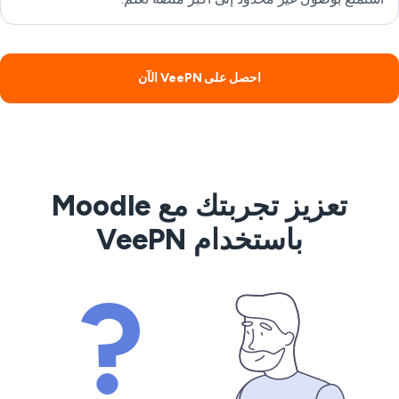
احصل على VeePN الآن
تعزيز تجربتك مع Moodle
باستخدام VeePN