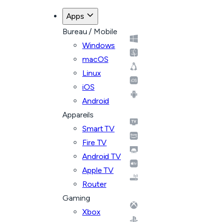
Apps
Bureau / Mobile
Windows
macOS
Linux
iOS
Android
Appareils
Smart TV
Fire TV
Android TV
Apple TV
Router
Gaming
Xbox