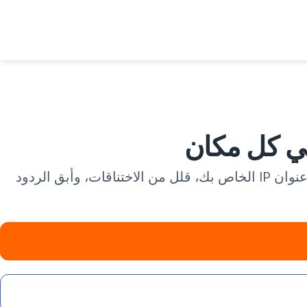
الأخطاء أو انتهاء المهلة مرة أخرى؟ VeePN هو VPN الخاص بك لغروك للوصول الخاص والمستقر. قم بإخفاء عنوان IP الخاص بك، قلل من الاختناقات، وأبق الردود