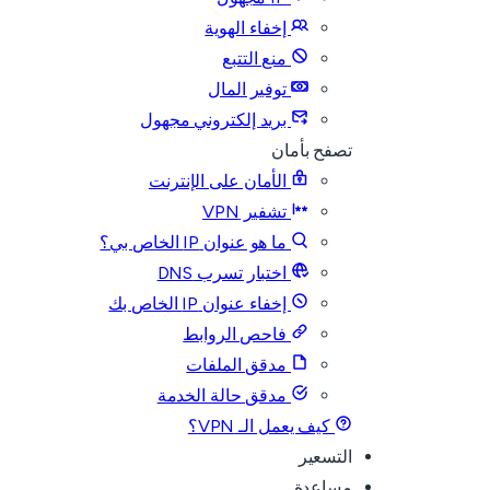
إخفاء الهوية
منع التتبع
توفير المال
بريد إلكتروني مجهول
تصفح بأمان
الأمان على الإنترنت
تشفير VPN
ما هو عنوان IP الخاص بي؟
اختبار تسرب DNS
إخفاء عنوان IP الخاص بك
فاحص الروابط
مدقق الملفات
مدقق حالة الخدمة
كيف يعمل الـ VPN؟
التسعير
مساعدة