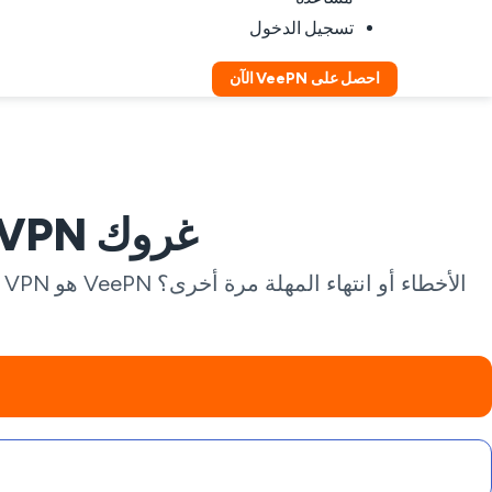
تسجيل الدخول
احصل على VeePN الآن
غروك VPN: دردشة AI خاصة وموثوقة في كل مكان