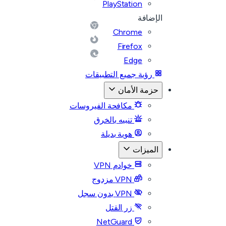
PlayStation
الإضافة
Chrome
Firefox
Edge
رؤية جميع التطبيقات
حزمة الأمان
مكافحة الفيروسات
تنبيه بالخرق
هوية بديلة
الميزات
خوادم VPN
VPN مزدوج
VPN بدون سجل
زر القتل
NetGuard