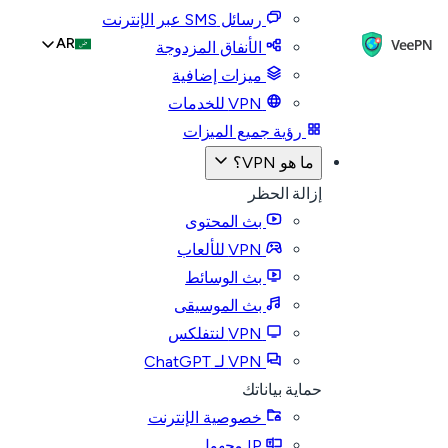
رسائل SMS عبر الإنترنت
AR
الأنفاق المزدوجة
ميزات إضافية
VPN للخدمات
رؤية جميع الميزات
ما هو VPN؟
إزالة الحظر
بث المحتوى
VPN للألعاب
بث الوسائط
بث الموسيقى
VPN لنتفلكس
VPN لـ ChatGPT
حماية بياناتك
خصوصية الإنترنت
IP مجهول