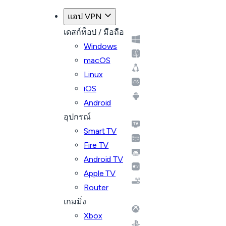
แอป VPN
เดสก์ท็อป / มือถือ
Windows
macOS
Linux
iOS
Android
อุปกรณ์
Smart TV
Fire TV
Android TV
Apple TV
Router
เกมมิ่ง
Xbox