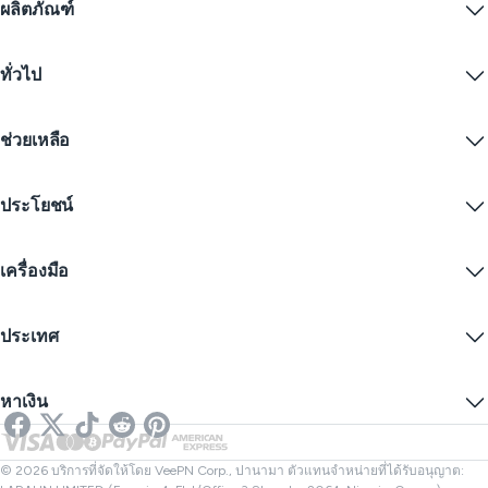
ผลิตภัณฑ์
Windows PC VPN
ทั่วไป
VPN for macOS
Linux VPN
VPN คืออะไร?
iOS VPN
ช่วยเหลือ
ดาวน์โหลด VPN
Android VPN
คุณสมบัติ
Chrome
ศูนย์บริการลูกค้า
ราคา
ประโยชน์
Firefox
ติดต่อเรา
ทดลองใช้ VPN ฟรี
Edge
คำถามที่พบบ่อย
คูปอง
สตรีมเนื้อหา
VPN ฟรี
นโยบายความเป็นส่วนตัว
เครื่องมือ
ส่วนลดนักเรียน
ความเป็นส่วนตัวทางอินเทอร์เน็ต
ข้อกำหนดการให้บริการ
เซิร์ฟเวอร์ VPN
ความปลอดภัยออนไลน์
การแจ้งเตือนคำขอข้อมูล
IP ของฉันคืออะไร?
บล็อก
IP ไม่ระบุตัวตน
ประเทศ
การตั้งค่าคุกกี้
ซ่อน IP ของคุณ
VPN สำหรับเล่นเกม
ทดสอบการรั่วไหลของ DNS
ป้องกันการติดตาม
VPN ของสหรัฐ
SMS ออนไลน์
หาเงิน
VPN สำหรับการสตรีม
VPN ของสหราชอาณาจักร
ตรวจสอบลิงก์
Netflix VPN
VPN ของแคนาดา
ตรวจสอบไฟล์
พันธมิตร
VPN ของตุรกี
© 2026 บริการที่จัดให้โดย VeePN Corp., ปานามา ตัวแทนจำหน่ายที่ได้รับอนุญาต: