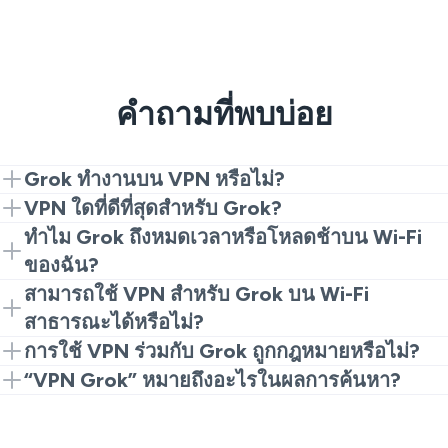
คำถามที่พบบ่อย
Grok ทำงานบน VPN หรือไม่?
ใช่ ติดตั้ง VeePN เชื่อมต่อกับเซิร์ฟเวอร์ใกล้เคียง เปิด
VPN ใดที่ดีที่สุดสำหรับ Grok?
Grok และเข้าสู่ระบบ หากมีการตรวจจับหรือความช้า
มองหาเซิร์ฟเวอร์ที่รวดเร็ว โปรโตคอลที่ทันสมัย แบนด์วิธ
ทำไม Grok ถึงหมดเวลาหรือโหลดช้าบน Wi-Fi
ปรากฏขึ้น ให้เปลี่ยนเซิร์ฟเวอร์หรือโปรโตคอล ล้างคุกกี้
ไม่จำกัด และนโยบายไม่บันทึกข้อมูลที่ชัดเจน VeePN
ของฉัน?
และลองใหม่อีกครั้ง
ตรงกับสิ่งเหล่านี้เพื่อการเข้าถึงที่คงที่และเป็นส่วนตัว
เครือข่ายที่แออัดหรือการจัดเส้นทางที่ไม่ดีทำให้การหยุด
สามารถใช้ VPN สำหรับ Grok บน Wi-Fi
ชะงัก ลองเซิร์ฟเวอร์ที่อยู่ใกล้ เปลี่ยนโปรโตคอลในแอป
สาธารณะได้หรือไม่?
หรือลองเชื่อมต่อใหม่บ่อย ๆ VPN มักให้เส้นทางที่สะอาด
ได้ VPN เข้ารหัสการรับส่งข้อมูลของคุณบนเครือข่าย
การใช้ VPN ร่วมกับ Grok ถูกกฎหมายหรือไม่?
ขึ้นเพื่อการตอบสนองที่เร็วขึ้น
โรงแรม วิทยาเขต หรือคาเฟ่ คำแนะนำและผลลัพธ์ของ
ในหลายสถานที่ VPN ถูกกฎหมายสำหรับความเป็นส่วน
“VPN Grok” หมายถึงอะไรในผลการค้นหา?
คุณจึงเป็นส่วนตัวและสม่ำเสมอยิ่งขึ้น
ตัว ตรวจสอบกฎท้องถิ่นและปฏิบัติตามข้อกำหนดของ
ผู้คนมักพิมพ์ "VPN Grok" เมื่อพวกเขาต้องการเส้นทางที่
แพลตฟอร์ม VPN ไม่สามารถแทนที่การสมัครสมาชิกใด
เป็นส่วนตัวและเชื่อถือได้ไปยัง Grok VeePN ให้บริการนั้น