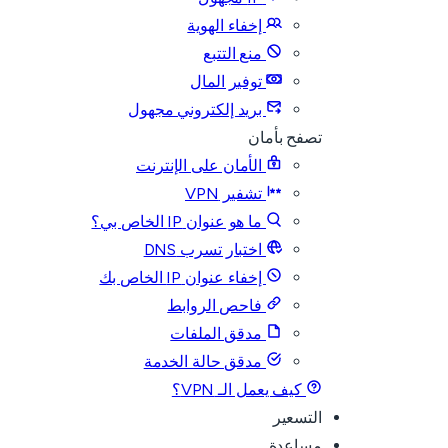
إخفاء الهوية
منع التتبع
توفير المال
بريد إلكتروني مجهول
تصفح بأمان
الأمان على الإنترنت
تشفير VPN
ما هو عنوان IP الخاص بي؟
اختبار تسرب DNS
إخفاء عنوان IP الخاص بك
فاحص الروابط
مدقق الملفات
مدقق حالة الخدمة
كيف يعمل الـ VPN؟
التسعير
مساعدة