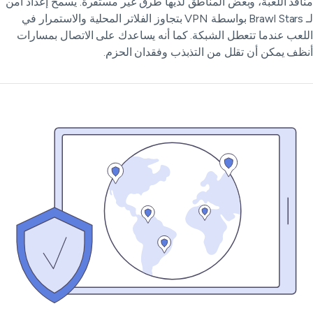
افذ اللعبة، وبعض المناطق لديها طرق غير مستقرة. يسمح إعداد آمن
لـ Brawl Stars بواسطة VPN بتجاوز الفلاتر المحلية والاستمرار في
لعب عندما تتعطل الشبكة. كما أنه يساعدك على الاتصال بمسارات
ظف يمكن أن تقلل من التذبذب وفقدان الحزم.