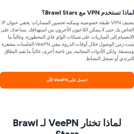
ذا تستخدم VPN مع Brawl Stars؟
يضيف VPN طبقة خصوصية ويمكنه تحسين المسارات. يخفي عنوان IP
خاص بك حتى لا يتمكن اللاعبون الآخرون من استهدافك. يساعدك على
انضمام إلى المباريات على شبكات الواي فاي المحظورة، وغالباً ما
يثبت زمن الوصول خلال أوقات الذروة. يبقي VeePN الجلسات مشفرة
تسقة. ولكن الأدوات المجانية، من ناحية أخرى، غالباً ما تقيد النطاق
ترددي أو تسجل النشاط.
احصل على VeePN الآن
لماذا تختار VeePN لـ Brawl