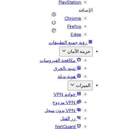
PlayStation
الإضافة
Chrome
Firefox
Edge
رؤية جميع التطبيقات
حزمة الأمان
مكافحة الفيروسات
تنبيه بالخرق
هوية بديلة
الميزات
خوادم VPN
VPN مزدوج
VPN بدون سجل
زر القتل
NetGuard