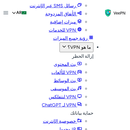
رسائل SMS عبر الإنترنت
AR
الأنفاق المزدوجة
ميزات إضافية
VPN للخدمات
رؤية جميع الميزات
ما هو VPN؟
إزالة الحظر
بث المحتوى
VPN للألعاب
بث الوسائط
بث الموسيقى
VPN لنتفلكس
VPN لـ ChatGPT
حماية بياناتك
خصوصية الإنترنت
IP مجهول