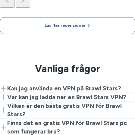
Läs fler recensioner
Vanliga frågor
Kan jag använda en VPN på Brawl Stars?
Ja. Installera VeePN, anslut till en närliggande server
Var kan jag ladda ner en Brawl Stars VPN?
och starta spelet. Det är allt du behöver för att få en
Hämta VeePN från vår webbplats eller appbutiker,
Vilken är den bästa gratis VPN för Brawl
privat, stabil anslutning.
installera det, välj en plats och börja spela.
Stars?
Gratis tjänster stryper ofta, lägger till begränsningar
Finns det en gratis VPN för Brawl Stars pc
eller spårar data. För pålitliga matcher är ett betalt
som fungerar bra?