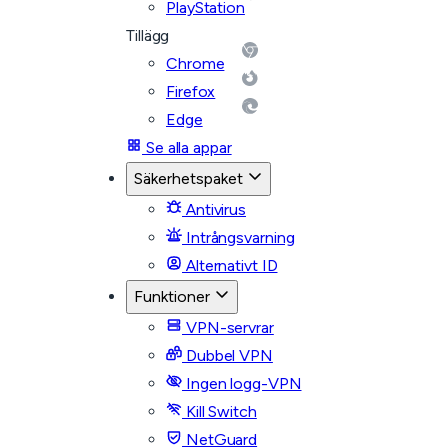
PlayStation
Tillägg
Chrome
Firefox
Edge
Se alla appar
Säkerhetspaket
Antivirus
Intrångsvarning
Alternativt ID
Funktioner
VPN-servrar
Dubbel VPN
Ingen logg-VPN
Kill Switch
NetGuard