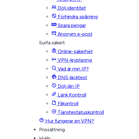
Dölj identitet
Förhindra spårning
Spara pengar
Anonym e-post
Surfa säkert
Online-säkerhet
VPN-kryptering
Vad är min IP?
DNS-läcktest
Dölj din IP
Länk Kontroll
Filkontroll
Tjänstestatuskontroll
Hur fungerar en VPN?
Prissättning
Hjälp