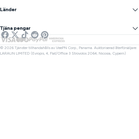
Warrant Canary
Vad är min IP?
Blogg
Anonym IP
Länder
Cookieinställningar
Dölj din IP
VPN för spel
DNS-läcktest
Förhindra spårning
USA VPN
Online SMS
Tjäna pengar
VPN för streaming
Storbritannien VPN
Länk Kontroll
Netflix VPN
Kanada VPN
Filkontroll
Affiliates
Turkiet VPN
© 2026 Tjänster tillhandahålls av VeePN Corp., Panama. Auktoriserad återförsäljare:
LARAUN LIMITED (Evropis, 4, Flat/Office 3 Strovolos 2064, Nicosia, Cypern)