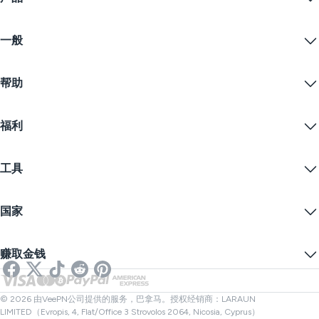
Windows PC VPN
一般
VPN for macOS
Linux VPN
什么是VPN？
iOS VPN
帮助
VPN下载
Android VPN
功能
Chrome
支持中心
定价
福利
Firefox
联系我们
VPN免费试用
Edge
常见问题
优惠券
流播内容
免费VPN
隐私政策
工具
学生优惠
网络隐私
服务条款
VPN服务器
在线安全
备案警告
什么是我的IP？
博客
匿名IP
国家
Cookie偏好设置
隐藏您的IP
VPN用于游戏
DNS泄漏测试
防止追踪
美国VPN
在线短信
赚取金钱
流媒体用VPN
英国VPN
链接检查器
Netflix VPN
加拿大VPN
文件检查器
合作伙伴
土耳其VPN
© 2026 由VeePN公司提供的服务，巴拿马。授权经销商：LARAUN
LIMITED（Evropis, 4, Flat/Office 3 Strovolos 2064, Nicosia, Cyprus）