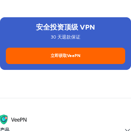
所拥有的每一台设备--无论是手机还是游戏机。您还可
外，我们不会存储任何连接和活动日志，也不会收集您
餐每月2.49美元
。所有计划均提供相同的功能集，并提
台 VPN 服务器之一来更改您的虚拟位置。
我们还使用新一代 AES-256 加密和现代 VPN 协议（如
以更进一步，
在路由器上安装VeePN
。这样，您就可以
的 IP 地址、浏览历史、使用的带宽和网络流量。
供退款保证。因此，您可以尝试无风险地保护您的数字
与其中一台 VPN 服务器建立连接后，您将获得一
WireGuard®），为您的数据提供最强大的安全保护。
保护整个家庭的安全！
生活，感受可靠的 VPN 带来的所有好处。不要犹豫，
个新的 IP 地址。
安全投资顶级 VPN
快来试试吧！
与此同时，VeePN 为您的数据创建了一个虚拟安
全通道。
30 天退款保证
当 VPN 开启时，您发送和接收的所有数据都是加
密的。
立即获取VeePN
产品