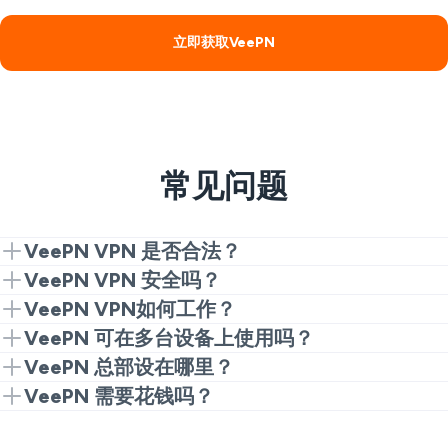
立即获取VeePN
常见问题
VeePN VPN 是否合法？
VeePN 是最安全可靠的网络安全解决方案之一。它是
VeePN VPN 安全吗？
一个可靠的 VPN 服务，总部设在隐私友好的巴拿马，
VeePN拥有严格的
无日志政策
，这意味着我们在任何情
VeePN VPN如何工作？
并不断接受独立专家的审核。VeePN 提供灵活的加
况下都不会收集和保存您的流量数据。
您注册 VeePN，下载应用程序，并在主屏幕上点击连
VeePN 可在多台设备上使用吗？
密、更高的在线隐私保护、快速的连接速度以及大量额
接。从那时起，我们的 VPN 服务将完成所有工作。以
当然可以。拥有多台设备，想要保护每一台设备？没问
VeePN 总部设在哪里？
我们还使用下一代 AES-256 加密和现代 VPN 协议（如
外的安全功能。所有这些都以简单易用、功能强大的应
下是 VeePN 如何在您的设备上建立可靠的 VPN 连接的
题！只需一个账户，您就可以在10台设备上同时运行
VeePN 在巴拿马的管辖范围内工作。该国没有强制性
VeePN 需要花钱吗？
WireGuard®），为您的数据提供最强大的安全保护。
用程序的形式出现，您可以在大多数流行的操作系统和
方法：
VeePN。VeePN是一个全面的解决方案，可在大多数
的数据保留法律，也不是任何
情报共享
联盟的成员。这
此外，我们还鼓励独立的主题专家（如
Cure53）审核
平台上下载。但不要只听我们的一面之词，请看看我们
VeePN 提供免费试用，并提供
三种标准订阅计划
：
1个
流行的操作系统和平台上运行。这意味着您可以保护您
使我们能够为用户提供最高级别的在线隐私保护。此
我们的服务
，以便任何人都能看到我们对安全的承诺。
的用户和技术专家在他们的评论中是怎么说的。
月套餐每月10.99美元，1年套餐每月3.99美元，2年套
它通过将您连接到 196 个地点之一的 2,600+ 多