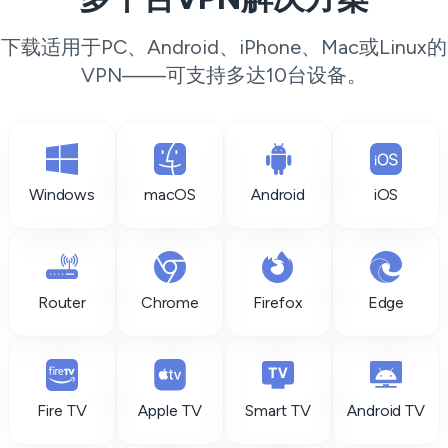
下载适用于PC、Android、iPhone、Mac或Linux的
VPN——可支持多达10台设备。
Windows
macOS
Android
iOS
Router
Chrome
Firefox
Edge
Fire TV
Apple TV
Smart TV
Android TV