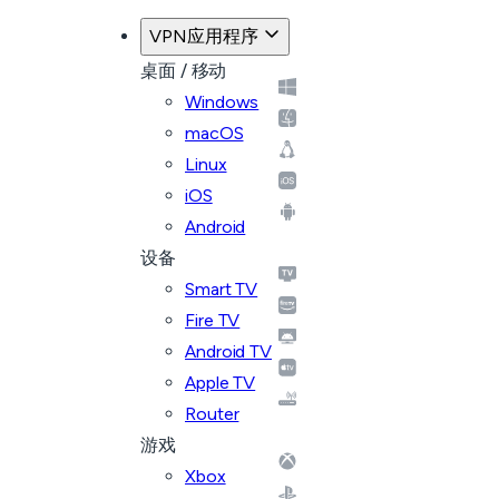
VPN应用程序
桌面 / 移动
Windows
macOS
Linux
iOS
Android
设备
Smart TV
Fire TV
Android TV
Apple TV
Router
游戏
Xbox