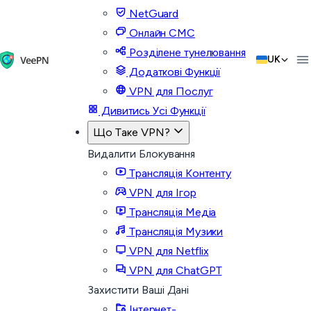
NetGuard
Онлайн СМС
Розділене тунелювання
UK
Додаткові Функції
VPN для Послуг
Дивитись Усі Функції
Що Таке VPN?
Видалити Блокування
Трансляція Контенту
VPN для Ігор
Трансляція Медіа
Трансляція Музики
VPN для Netflix
VPN для ChatGPT
Захистити Ваші Дані
Інтернет-