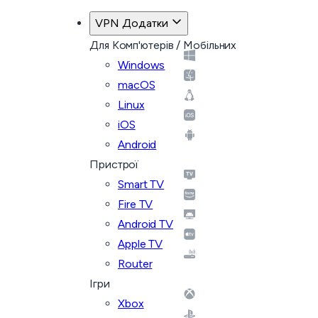
VPN Додатки
Для Комп'ютерів / Мобільних
Windows
macOS
Linux
iOS
Android
Пристрої
Smart TV
Fire TV
Android TV
Apple TV
Router
Ігри
Xbox