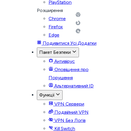
PlayStation
Розширення
Chrome
Firefox
Edge
Подивитися Усі Додатки
Пакет Безпеки
Антивірус
Оповіщення про
Порушення
Альтернативний ID
Функції
VPN Сервери
Подвійний VPN
VPN Без Логів
Kill Switch