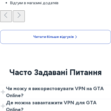
Відгуки в магазині додатків
Читати більше відгуків
Часто Задавані Питання
Чи можу я використовувати VPN на GTA
Online?
Так. Встановіть VeePN, підключіться до найближчого
Де можна завантажити VPN для GTA
сервера і запустіть гру. Це все, що потрібно, щоб
Online?