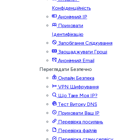
Конфіденційність
Анонімний IP
Приховати
Ідентифікацію
Запобігання Слідкування
Заощаджувати Гроші
Анонімний Email
Переглядати Безпечно
Онлайн Безпека
VPN Шифрування
Що Таке Моя IP?
Тест Витоку DNS
Приховати Ваш IP
Перевірка посилань
Перевірка файлів
Перевірка стану сервісу