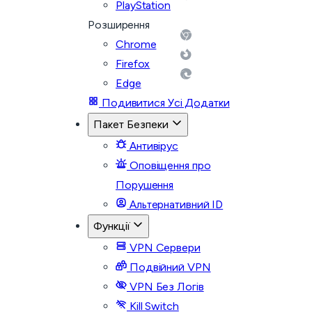
PlayStation
Розширення
Chrome
Firefox
Edge
Подивитися Усі Додатки
Пакет Безпеки
Антивірус
Оповіщення про
Порушення
Альтернативний ID
Функції
VPN Сервери
Подвійний VPN
VPN Без Логів
Kill Switch