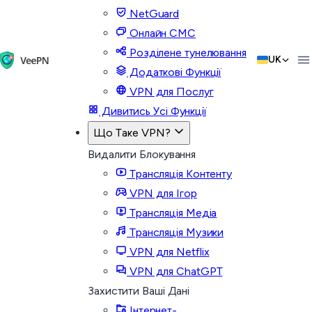
NetGuard
Онлайн СМС
Розділене тунелювання
UK
Додаткові Функції
VPN для Послуг
Дивитись Усі Функції
Що Таке VPN?
Видалити Блокування
Трансляція Контенту
VPN для Ігор
Трансляція Медіа
Трансляція Музики
VPN для Netflix
VPN для ChatGPT
Захистити Ваші Дані
Інтернет-