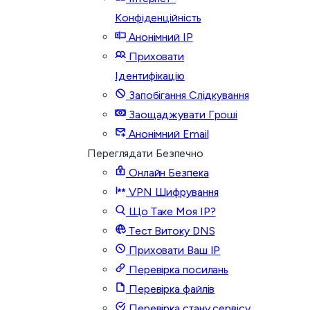
Конфіденційність
Анонімний IP
Приховати
Ідентифікацію
Запобігання Слідкування
Заощаджувати Гроші
Анонімний Email
Переглядати Безпечно
Онлайн Безпека
VPN Шифрування
Що Таке Моя IP?
Тест Витоку DNS
Приховати Ваш IP
Перевірка посилань
Перевірка файлів
Перевірка стану сервісу