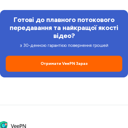
дотримуйтесь правил і вказівок платформи.
Готові до плавного потокового
передавання та найкращої якості
відео?
з 30-денною гарантією повернення грошей
Отримати VeePN Зараз