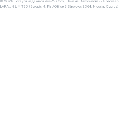
© 2026 Послуги надаються VeePN Corp., Панама. Авторизований реселер:
LARAUN LIMITED (Evropis, 4, Flat/Office 3 Strovolos 2064, Nicosia, Cyprus)