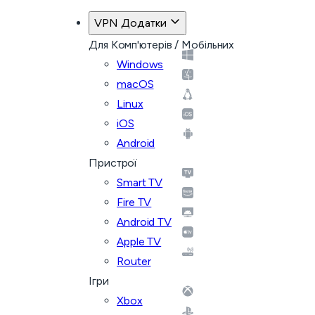
VPN Додатки
Для Комп'ютерів / Мобільних
Windows
macOS
Linux
iOS
Android
Пристрої
Smart TV
Fire TV
Android TV
Apple TV
Router
Ігри
Xbox