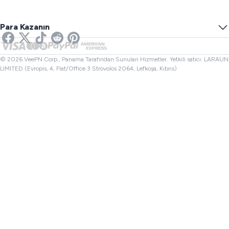
Oyunlar İçin VPN
DNS Sızıntı Testi
Takibi Önle
ABD VPN
Çevrimiçi SMS
Para Kazanın
Yayın İçin VPN
Birleşik Krallık VPN
Bağlantı Kontrolü
Netflix VPN
Kanada VPN
Dosya Kontrol
Ortaklar
Türkiye VPN
© 2026 VeePN Corp., Panama Tarafından Sunulan Hizmetler. Yetkili satıcı: LARAUN
LIMITED (Evropis, 4, Flat/Office 3 Strovolos 2064, Lefkoşa, Kıbrıs)