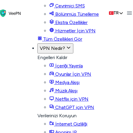
Çevrimiçi SMS
TR
Bölünmüş Tünelleme
Ekstra Özellikler
Hizmetler İçin VPN
Tüm Özellikleri Gör
VPN Nedir?
Engelleri Kaldır
İçeriği Yayınla
Oyunlar İçin VPN
Medya Akışı
Müzik Akışı
Netflix için VPN
ChatGPT için VPN
Verilerinizi Koruyun
İnternet Gizliliği
Anonim IP