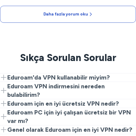
Daha fazla yorum oku
Sıkça Sorulan Sorular
Eduroam'da VPN kullanabilir miyim?
Evet. VeePN'i yükleyin, yakın bir sunucuya bağlanın ve
Eduroam VPN indirmesini nereden
platforma erişin. Özel ve kararlı bir yol almak için
bulabilirim?
gereken sadece bu.
VeePN'i web sitemizden veya uygulama
Eduroam için en iyi ücretsiz VPN nedir?
mağazalarından alın, yükleyin, bir konum seçin ve
Ücretsiz hizmetler genellikle bant genişliği kısıtlaması,
Eduroam PC için iyi çalışan ücretsiz bir VPN
öğrenmeye başlayın.
sınırlamalar ekler veya verileri izler. Güvenilir platform
var mı?
erişimi için VeePN gibi ücretli bir seçenek daha
Çoğu ücretsiz masaüstü uygulama yoğun saatlerde
Genel olarak Eduroam için en iyi VPN nedir?
güvenlidir.
zorlanır ve etkinlikleri kaydedebilir. VeePN, PC