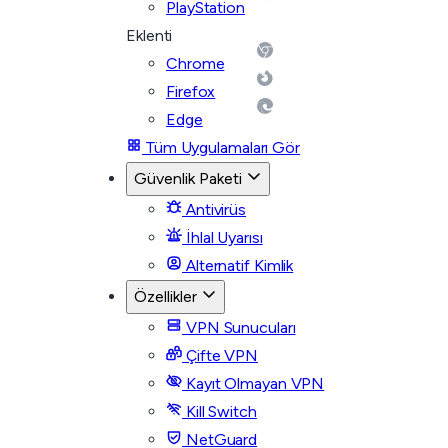
PlayStation
Eklenti
Chrome
Firefox
Edge
Tüm Uygulamaları Gör
Güvenlik Paketi
Antivirüs
İhlal Uyarısı
Alternatif Kimlik
Özellikler
VPN Sunucuları
Çifte VPN
Kayıt Olmayan VPN
Kill Switch
NetGuard