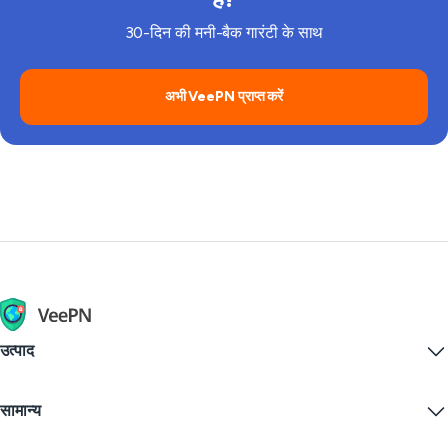
30-दिन की मनी-बैक गारंटी के साथ
अभी VeePN प्राप्त करें
उत्पाद
Windows PC VPN
सामान्य
VPN for macOS
Linux VPN