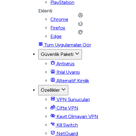
PlayStation
Eklenti
Chrome
Firefox
Edge
Tüm Uygulamaları Gör
Güvenlik Paketi
Antivirüs
İhlal Uyarısı
Alternatif Kimlik
Özellikler
VPN Sunucuları
Çifte VPN
Kayıt Olmayan VPN
Kill Switch
NetGuard