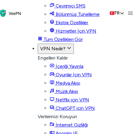
Çevrimiçi SMS
TR
Bölünmüş Tünelleme
Ekstra Özellikler
Hizmetler İçin VPN
Tüm Özellikleri Gör
VPN Nedir?
Engelleri Kaldır
İçeriği Yayınla
Oyunlar İçin VPN
Medya Akışı
Müzik Akışı
Netflix için VPN
ChatGPT için VPN
Verilerinizi Koruyun
İnternet Gizliliği
Anonim IP