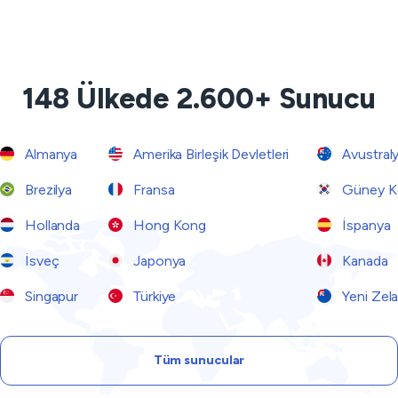
148 Ülkede 2.600+ Sunucu
Almanya
Amerika Birleşik Devletleri
Avustral
Brezilya
Fransa
Güney K
Hollanda
Hong Kong
İspanya
İsveç
Japonya
Kanada
Singapur
Türkiye
Yeni Zel
Tüm sunucular