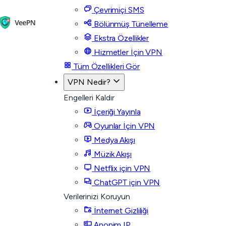
Çevrimiçi SMS
Bölünmüş Tünelleme
Ekstra Özellikler
Hizmetler İçin VPN
Tüm Özellikleri Gör
VPN Nedir?
Engelleri Kaldır
İçeriği Yayınla
Oyunlar İçin VPN
Medya Akışı
Müzik Akışı
Netflix için VPN
ChatGPT için VPN
Verilerinizi Koruyun
İnternet Gizliliği
Anonim IP