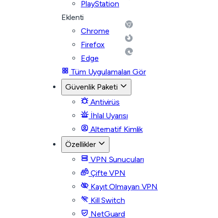
PlayStation
Eklenti
Chrome
Firefox
Edge
Tüm Uygulamaları Gör
Güvenlik Paketi
Antivirüs
İhlal Uyarısı
Alternatif Kimlik
Özellikler
VPN Sunucuları
Çifte VPN
Kayıt Olmayan VPN
Kill Switch
NetGuard