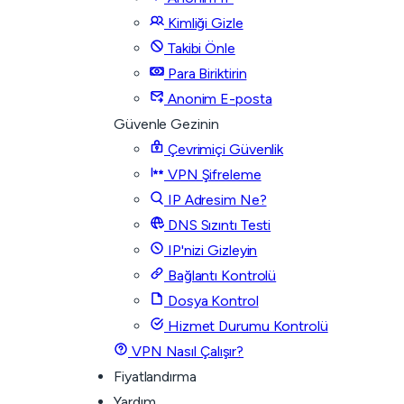
Kimliği Gizle
Takibi Önle
Para Biriktirin
Anonim E-posta
Güvenle Gezinin
Çevrimiçi Güvenlik
VPN Şifreleme
IP Adresim Ne?
DNS Sızıntı Testi
IP'nizi Gizleyin
Bağlantı Kontrolü
Dosya Kontrol
Hizmet Durumu Kontrolü
VPN Nasıl Çalışır?
Fiyatlandırma
Yardım