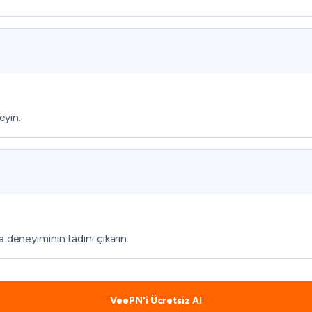
eyin.
 deneyiminin tadını çıkarın.
VeePN'i Ücretsiz Al