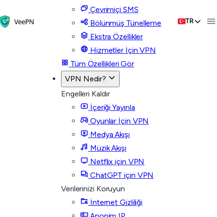
Çevrimiçi SMS
TR
Bölünmüş Tünelleme
Ekstra Özellikler
Hizmetler İçin VPN
Tüm Özellikleri Gör
VPN Nedir?
Engelleri Kaldır
İçeriği Yayınla
Oyunlar İçin VPN
Medya Akışı
Müzik Akışı
Netflix için VPN
ChatGPT için VPN
Verilerinizi Koruyun
İnternet Gizliliği
Anonim IP