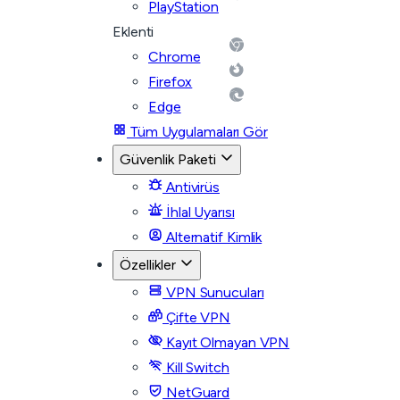
PlayStation
Eklenti
Chrome
Firefox
Edge
Tüm Uygulamaları Gör
Güvenlik Paketi
Antivirüs
İhlal Uyarısı
Alternatif Kimlik
Özellikler
VPN Sunucuları
Çifte VPN
Kayıt Olmayan VPN
Kill Switch
NetGuard