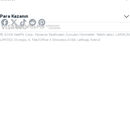
Oyunlar İçin VPN
DNS Sızıntı Testi
Takibi Önle
ABD VPN
Çevrimiçi SMS
Para Kazanın
Yayın İçin VPN
Birleşik Krallık VPN
Bağlantı Kontrolü
Netflix VPN
Kanada VPN
Dosya Kontrol
Ortaklar
Türkiye VPN
© 2026 VeePN Corp., Panama Tarafından Sunulan Hizmetler. Yetkili satıcı: LARAUN
LIMITED (Evropis, 4, Flat/Office 3 Strovolos 2064, Lefkoşa, Kıbrıs)