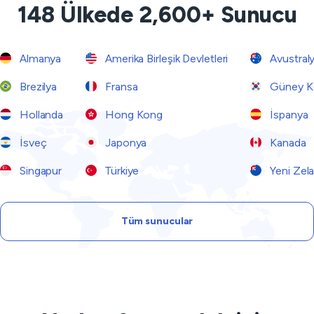
148 Ülkede 2,600+ Sunucu
Almanya
Amerika Birleşik Devletleri
Avustral
Brezilya
Fransa
Güney K
Hollanda
Hong Kong
İspanya
İsveç
Japonya
Kanada
Singapur
Türkiye
Yeni Zel
Tüm sunucular