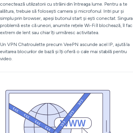
conectează utilizatorii cu străini din întreaga lume. Pentru a te
alătura, trebuie să folosești camera și microfonul. Intri pur și
simplu prin browser, apeși butonul start și ești conectat. Singura
problemă este că uneori, anumite rețele Wi-Fi îl blochează, îl fac
extrem de lent sau chiar îți urmăresc activitatea.
Un VPN Chatroulette precum VeePN ascunde acel IP, ajută la
evitarea blocurilor de bază și îți oferă o cale mai stabilă pentru
video.