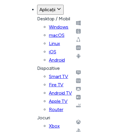
Aplicații
Desktop / Mobil
Windows
macOS
Linux
iOS
Android
Dispozitive
Smart TV
Fire TV
Android TV
Apple TV
Router
Jocuri
Xbox