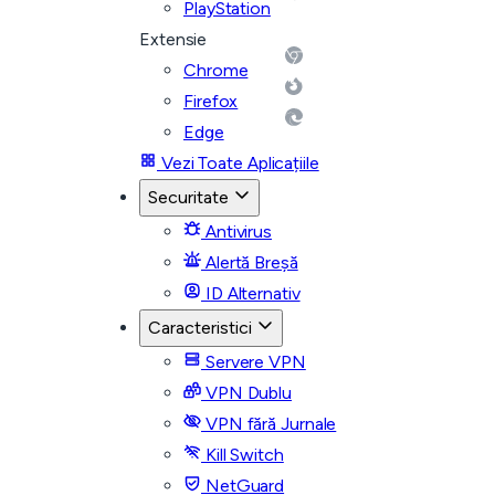
PlayStation
Extensie
Chrome
Firefox
Edge
Vezi Toate Aplicațiile
Securitate
Antivirus
Alertă Breșă
ID Alternativ
Caracteristici
Servere VPN
VPN Dublu
VPN fără Jurnale
Kill Switch
NetGuard