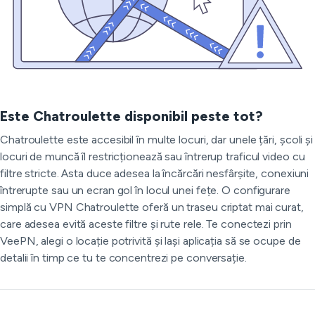
Este Chatroulette disponibil peste tot?
Chatroulette este accesibil în multe locuri, dar unele țări, școli și
locuri de muncă îl restricționează sau întrerup traficul video cu
filtre stricte. Asta duce adesea la încărcări nesfârșite, conexiuni
întrerupte sau un ecran gol în locul unei fețe. O configurare
simplă cu VPN Chatroulette oferă un traseu criptat mai curat,
care adesea evită aceste filtre și rute rele. Te conectezi prin
VeePN, alegi o locație potrivită și lași aplicația să se ocupe de
detalii în timp ce tu te concentrezi pe conversație.