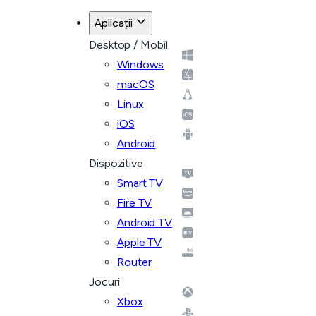
Aplicații
Desktop / Mobil
Windows
macOS
Linux
iOS
Android
Dispozitive
Smart TV
Fire TV
Android TV
Apple TV
Router
Jocuri
Xbox