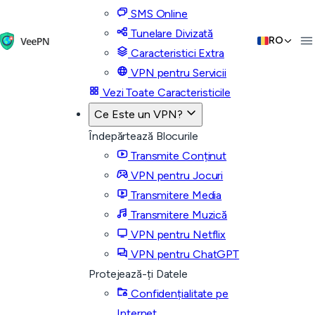
SMS Online
Tunelare Divizată
RO
Caracteristici Extra
VPN pentru Servicii
Vezi Toate Caracteristicile
Ce Este un VPN?
Îndepărtează Blocurile
Transmite Conținut
VPN pentru Jocuri
Transmitere Media
Transmitere Muzică
VPN pentru Netflix
VPN pentru ChatGPT
Protejează-ți Datele
Confidențialitate pe
Internet