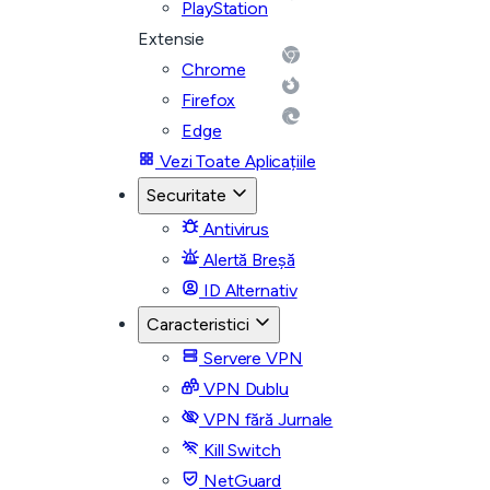
PlayStation
Extensie
Chrome
Firefox
Edge
Vezi Toate Aplicațiile
Securitate
Antivirus
Alertă Breșă
ID Alternativ
Caracteristici
Servere VPN
VPN Dublu
VPN fără Jurnale
Kill Switch
NetGuard