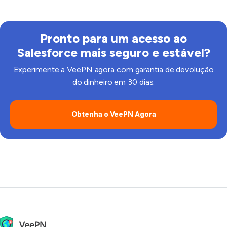
VPN para Salesforce é o resultado: você pode acessar
o Salesforce de maneira segura, mesmo quando a
rede é restritiva.
Pronto para um acesso ao
Salesforce mais seguro e estável?
Experimente a VeePN agora com garantia de devolução
do dinheiro em 30 dias.
Obtenha o VeePN Agora