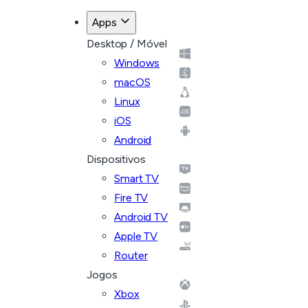
Apps
Desktop / Móvel
Windows
macOS
Linux
iOS
Android
Dispositivos
Smart TV
Fire TV
Android TV
Apple TV
Router
Jogos
Xbox