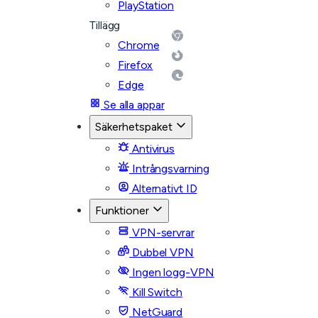
PlayStation
Tillägg
Chrome
Firefox
Edge
Se alla appar
Säkerhetspaket
Antivirus
Intrångsvarning
Alternativt ID
Funktioner
VPN-servrar
Dubbel VPN
Ingen logg-VPN
Kill Switch
NetGuard