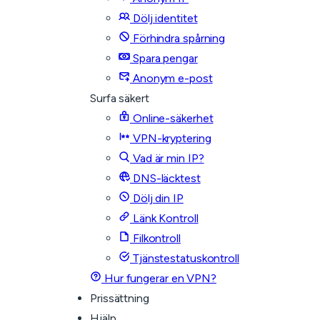
Dölj identitet
Förhindra spårning
Spara pengar
Anonym e-post
Surfa säkert
Online-säkerhet
VPN-kryptering
Vad är min IP?
DNS-läcktest
Dölj din IP
Länk Kontroll
Filkontroll
Tjänstestatuskontroll
Hur fungerar en VPN?
Prissättning
Hjälp