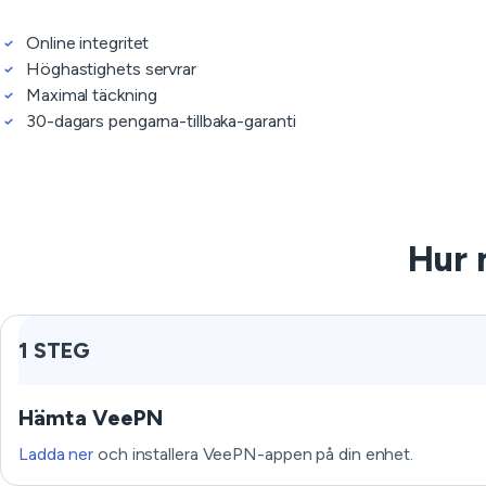
Online integritet
Höghastighets servrar
Maximal täckning
30-dagars pengarna-tillbaka-garanti
Hur 
1 STEG
Hämta VeePN
Ladda ner
och installera VeePN-appen på din enhet.