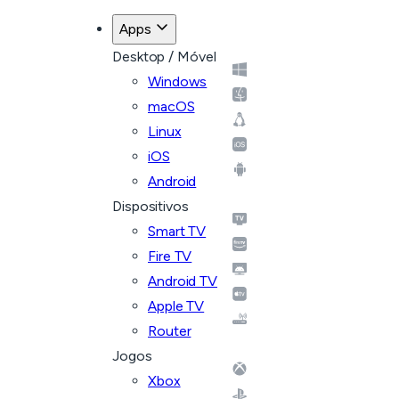
Apps
Desktop / Móvel
Windows
macOS
Linux
iOS
Android
Dispositivos
Smart TV
Fire TV
Android TV
Apple TV
Router
Jogos
Xbox