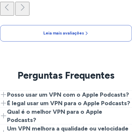
Leia mais avaliações
Perguntas Frequentes
Posso usar um VPN com o Apple Podcasts?
Sim. Você só precisa instalar o VeePN em seu
É legal usar um VPN para o Apple Podcasts?
dispositivo, depois conectar-se a um servidor da lista
Na maioria dos países, usar o Apple Podcasts é
Qual é o melhor VPN para o Apple
e abrir o aplicativo Apple Podcasts. Esta é a maneira de
totalmente legal. Você pode usar o VPN para proteger
Podcasts?
obter uma transmissão privada e estável.
sua privacidade em Wi-Fi público.
Procure servidores rápidos, protocolos de criptografia
Um VPN melhora a qualidade ou velocidade