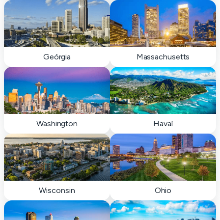
Geórgia
Massachusetts
Washington
Havaí
Wisconsin
Ohio