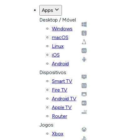
Apps
Desktop / Móvel
Windows
macOS
Linux
iOS
Android
Dispositivos
Smart TV
Fire TV
Android TV
Apple TV
Router
Jogos
Xbox