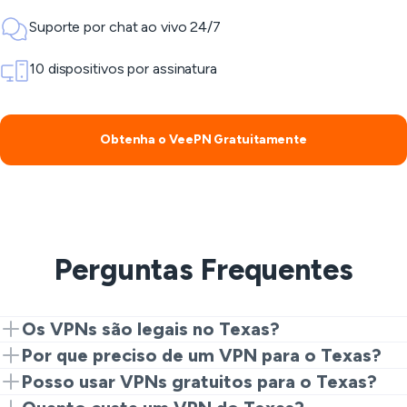
Suporte por chat ao vivo 24/7
10 dispositivos por assinatura
Obtenha o VeePN Gratuitamente
Perguntas Frequentes
Os VPNs são legais no Texas?
Sim, usar VPNs é completamente legal no Texas e em
Por que preciso de um VPN para o Texas?
todos os outros estados dos EUA. É uma decisão
Desbloqueie websites e supere restrições de redes
Posso usar VPNs gratuitos para o Texas?
sábia usar um VPN para proteger sua privacidade
locais no Texas com um VPN e acesse sites
Embora existam VPNs gratuitos para o Texas, não