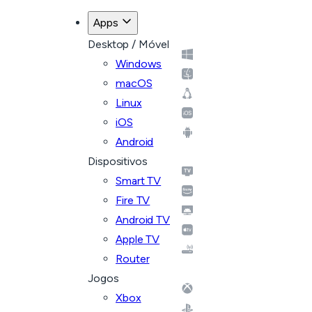
Apps
Desktop / Móvel
Windows
macOS
Linux
iOS
Android
Dispositivos
Smart TV
Fire TV
Android TV
Apple TV
Router
Jogos
Xbox