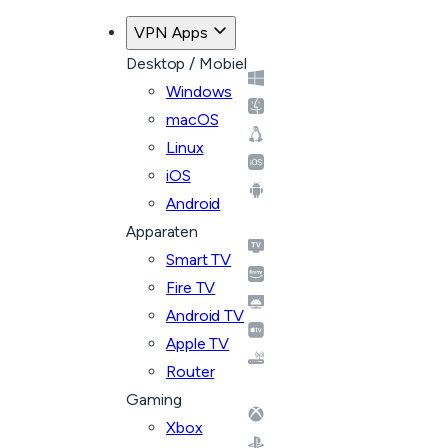
VPN Apps
Desktop / Mobiel
Windows
macOS
Linux
iOS
Android
Apparaten
Smart TV
Fire TV
Android TV
Apple TV
Router
Gaming
Xbox