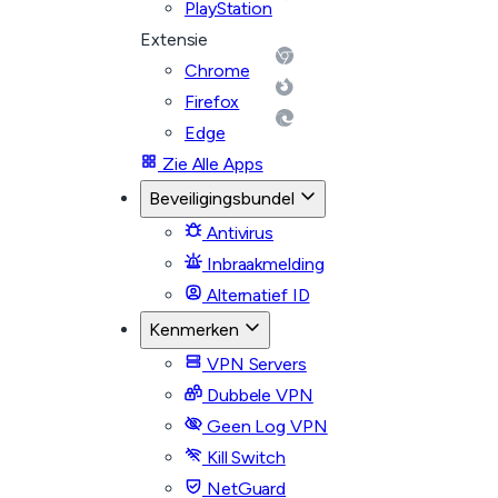
PlayStation
Extensie
Chrome
Firefox
Edge
Zie Alle Apps
Beveiligingsbundel
Antivirus
Inbraakmelding
Alternatief ID
Kenmerken
VPN Servers
Dubbele VPN
Geen Log VPN
Kill Switch
NetGuard