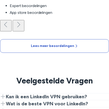
Expert beoordelingen
App store beoordelingen
Lees meer beoordelingen
Veelgestelde Vragen
Kan ik een LinkedIn VPN gebruiken?
Ja. Zet VeePN aan, verbind met een server en open
Wat is de beste VPN voor LinkedIn?
vervolgens LinkedIn. Een LinkedIn VPN biedt je