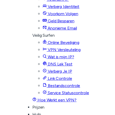
Verberg Identiteit
Voorkom Volgen
Geld Besparen
Anonieme Email
Veilig Surfen
Online Beveiliging
VPN Versleuteling
Wat is mijn IP?
DNS Lek Test
Verberg Je IP
Link Controle
Bestandscontrole
Service Statuscontrole
Hoe Werkt een VPN?
Prijzen
Hulp