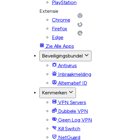
PlayStation
Extensie
Chrome
Firefox
Edge
Zie Alle Apps
Beveiligingsbundel
Antivirus
Inbraakmelding
Alternatief ID
Kenmerken
VPN Servers
Dubbele VPN
Geen Log VPN
Kill Switch
NetGuard