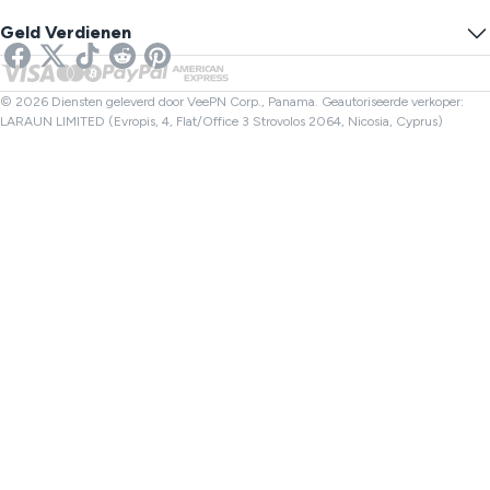
Voorkom Volgen
VS VPN
Online SMS
Geld Verdienen
VPN voor Streaming
VK VPN
Link Controle
Netflix VPN
Canada VPN
Bestandscontrole
Partners
Turkije VPN
© 2026 Diensten geleverd door VeePN Corp., Panama. Geautoriseerde verkoper:
LARAUN LIMITED (Evropis, 4, Flat/Office 3 Strovolos 2064, Nicosia, Cyprus)