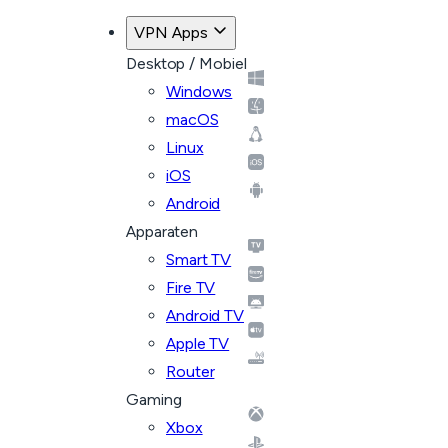
Terug naar plannen
VPN Apps
Desktop / Mobiel
Windows
macOS
Linux
iOS
Android
Apparaten
Smart TV
Fire TV
Android TV
Apple TV
Router
Gaming
Xbox