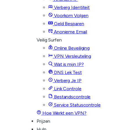
Verberg Identiteit
Voorkom Volgen
Geld Besparen
Anonieme Email
Veilig Surfen
Online Beveiliging
VPN Versleuteling
Wat is mijn IP?
DNS Lek Test
Verberg Je IP
Link Controle
Bestandscontrole
Service Statuscontrole
Hoe Werkt een VPN?
Prijzen
Hulp