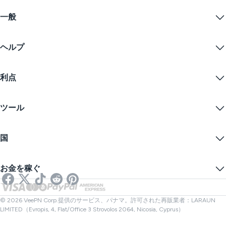
Windows PC VPN
一般
VPN for macOS
Linux VPN
VPNとは？
iOS VPN
ヘルプ
VPNダウンロード
Android VPN
特徴
Chrome
サポートセンター
価格
利点
Firefox
お問い合わせ
VPN無料トライアル
Edge
FAQ
クーポン
コンテンツをストリームする
無料VPN
プライバシーポリシー
ツール
学生割引
インターネットプライバシー
利用規約
VPNサーバー
オンラインセキュリティ
ワラントカナリア
私のIPは何ですか？
ブログ
匿名IP
国
クッキープリファレンス
あなたのIPを隠す
ゲーム用VPN
DNSリークテスト
トラッキングを防ぐ
アメリカVPN
オンラインSMS
お金を稼ぐ
ストリーミング用VPN
イギリスVPN
リンクチェッカー
Netflix用VPN
カナダVPN
ファイルチェック
アフィリエイト
トルコVPN
© 2026 VeePN Corp.提供のサービス、パナマ。許可された再販業者：LARAUN
LIMITED（Evropis, 4, Flat/Office 3 Strovolos 2064, Nicosia, Cyprus）