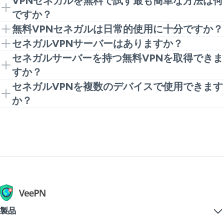
VPNセネガルを無料で試す最も簡単な方法は何
VeePNによるブラウザ拡張機能で、軽いブラウジング
ですか？
を可能にし、さらに必要に応じて完全なアプリに進む
Chrome拡張をインストールして接続をクリックする
無料VPNセネガルは日常的使用に十分ですか？
ことができます。
だけで完了です。これはVPNセネガルを試して、あま
基本的なプライバシーと安全なWi-Fi用には、はい。
セネガルVPNサーバーはありますか？
り考えずに済む最も迅速なプロセスです。
ただし、たくさんストリーミングしたり、追加の保護
特定のタスクのためにセネガルVPNサーバーを必要と
セネガルサーバーを持つ無料VPNを取得できま
ツールが必要な場合は、完全なアプリバージョンの方
する人がいます。サーバーの可用性は変化することが
すか？
が通常スムーズに感じます。
あるため、依存する前にVeePN内の現在のサーバーリ
インターネット上では、セネガルサーバーを持つ無料
セネガルVPNを複数のデバイスで使用できます
ストを確認するのが最善です。
VPNのようなプロモーションを見つけることがありま
か？
すが、そのすべてが信頼できて安全であるわけではあ
はい。1つのVeePNアカウントで最大10デバイスを同
りません。マーケティングページだけでなく、アプリ
時に保護できますので、あなたのセネガルVPN無料設
ケーション内のサーバーリストを確認してください。
定は電話、ノートパソコン、タブレットをカバーでき
ます。
製品