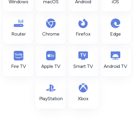
Windows
macOS
Android
iOS
Router
Chrome
Firefox
Edge
Fire TV
Apple TV
Smart TV
Android TV
PlayStation
Xbox