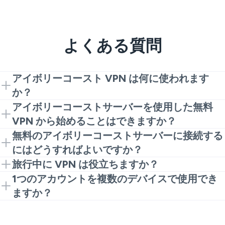
よくある質問
アイボリーコースト VPN は何に使われます
か？
ユーザーのプライバシーを向上させ、オンライン保護
アイボリーコーストサーバーを使用した無料
を提供し、未保護の Wi-Fi に対するより信頼性のある
VPN から始めることはできますか？
接続を得るために使用されます。これは通常のインタ
はい。無料のアイボリーコーストサーバー VPN は、
無料のアイボリーコーストサーバーに接続する
ーネット活動を保護する方法です。
軽いブラウジングや短時間のチェックには良いエント
にはどうすればよいですか？
リーポイントになる可能性があります。より良い速度
VeePN をインストールします。その後、アプリまた
旅行中に VPN は役立ちますか？
と強力なセキュリティ機能が必要な場合は、フル
は拡張機能を開いてサーバーを選択し、接続します。
はい、特にホテル、空港、カフェの Wi-Fi の場合は。
1つのアカウントを複数のデバイスで使用でき
VeePN アプリケーションが適しています。
それだけで、基本的なブラウジングを行うための無料
VPN はトラフィックを保護し、同じネットワーク内
ますか？
のアイボリーコーストサーバーのセットアップを開始
であなたの活動を監視しようとするスヌープを複雑に
はい。1つの VeePN アカウントで同時に最大10台のデ
できます。
します。
バイスを保護できるため、電話、ラップトップ、タブ