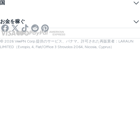
ブログ
匿名IP
国
クッキープリファレンス
あなたのIPを隠す
ゲーム用VPN
DNSリークテスト
トラッキングを防ぐ
アメリカVPN
オンラインSMS
お金を稼ぐ
ストリーミング用VPN
イギリスVPN
リンクチェッカー
Netflix用VPN
カナダVPN
ファイルチェック
アフィリエイト
トルコVPN
© 2026 VeePN Corp.提供のサービス、パナマ。許可された再販業者：LARAUN
LIMITED（Evropis, 4, Flat/Office 3 Strovolos 2064, Nicosia, Cyprus）