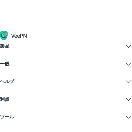
レットを一緒に使用できます。
製品
Windows PC VPN
一般
VPN for macOS
Linux VPN
VPNとは？
iOS VPN
ヘルプ
VPNダウンロード
Android VPN
特徴
Chrome
サポートセンター
価格
利点
Firefox
お問い合わせ
VPN無料トライアル
Edge
FAQ
クーポン
コンテンツをストリームする
無料VPN
プライバシーポリシー
ツール
学生割引
インターネットプライバシー
利用規約
VPNサーバー
オンラインセキュリティ
ワラントカナリア
私のIPは何ですか？