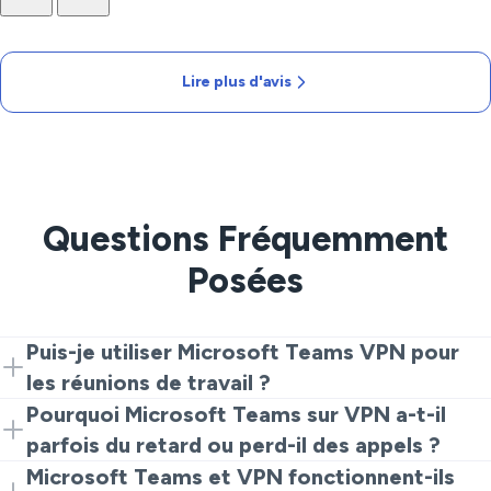
Lire plus d'avis
Questions Fréquemment
Posées
Puis-je utiliser Microsoft Teams VPN pour
les réunions de travail ?
Oui. Connectez-vous à VeePN, puis ouvrez Teams et
Pourquoi Microsoft Teams sur VPN a-t-il
rejoignez votre réunion. En tant que meilleure pratique,
parfois du retard ou perd-il des appels ?
suivez les règles de sécurité de votre entreprise lors
C'est généralement dû à la distance ou au routage. Si
Microsoft Teams et VPN fonctionnent-ils
de l'utilisation d'un VPN pour des outils de travail.