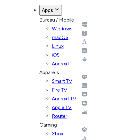
Apps
Bureau / Mobile
Windows
macOS
Linux
iOS
Android
Appareils
Smart TV
Fire TV
Android TV
Apple TV
Router
Gaming
Xbox