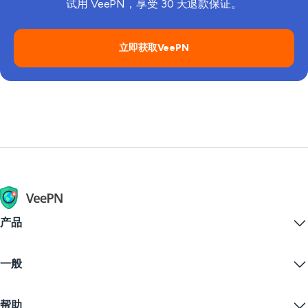
试用 VeePN，享受 30 天退款保证。
立即获取VeePN
产品
Windows PC VPN
一般
VPN for macOS
Linux VPN
什么是VPN？
iOS VPN
帮助
VPN下载