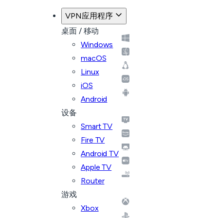
VPN应用程序
桌面 / 移动
Windows
macOS
Linux
iOS
Android
设备
Smart TV
Fire TV
Android TV
Apple TV
Router
游戏
Xbox