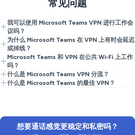
常见问题
我可以使用 Microsoft Teams VPN 进行工作会
议吗？
可以。连接到 VeePN，然后打开 Teams 加入会议。作
为什么 Microsoft Teams 在 VPN 上有时会延迟
为最佳实践，在使用 VPN 进行工作工具时，请遵循公
或掉线？
司的安全规则。
通常是距离或路由问题。如果服务器距离太远，延迟会
Microsoft Teams 和 VPN 在公共 Wi-Fi 上工作
增加，视频质量会受到影响。切换到更近的服务器，然
吗？
后重新加入通话。这是在 VPN Microsoft Teams 流量
是的，这也是使用它的最佳理由之一。公共 Wi-Fi 是高
什么是 Microsoft Teams VPN 分流？
感觉缓慢时最快的解决方法。
风险且通常不稳定的网络。VPN 加密您的连接，因此
这是一种设置，可以在保持其他应用程序保护的同时将
什么是 Microsoft Teams 的最佳 VPN？
Teams 聊天和登录更难被拦截。
Teams 的流量路由到 VPN 之外。人们在想要更好的通
寻找快速的协议、众多可靠的服务器和明确的无日志政
话质量和更少延迟时使用它。仅在您的 IT 政策允许的
策。VeePN 符合这些要求，且专为日常工作使用而设
情况下使用分流。
计，而不仅仅是用于休闲浏览。
想要通话感觉更稳定和私密吗？