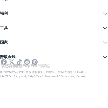
Android VPN
功能
Chrome
支持中心
定价
福利
Firefox
联系我们
VPN免费试用
Edge
常见问题
优惠券
流播内容
免费VPN
隐私政策
工具
学生优惠
网络隐私
服务条款
VPN服务器
在线安全
备案警告
什么是我的IP？
博客
匿名IP
国家
Cookie偏好设置
隐藏您的IP
VPN用于游戏
DNS泄漏测试
防止追踪
美国VPN
在线短信
赚取金钱
流媒体用VPN
英国VPN
链接检查器
Netflix VPN
加拿大VPN
文件检查器
合作伙伴
土耳其VPN
© 2026 由VeePN公司提供的服务，巴拿马。授权经销商：LARAUN
LIMITED（Evropis, 4, Flat/Office 3 Strovolos 2064, Nicosia, Cyprus）