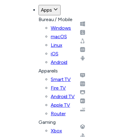
Apps
Bureau / Mobile
Windows
macOS
Linux
iOS
Android
Appareils
Smart TV
Fire TV
Android TV
Apple TV
Router
Gaming
Xbox