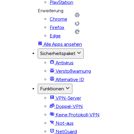
PlayStation
Erweiterung
Chrome
Firefox
Edge
Alle Apps ansehen
Sicherheitspaket
Antivirus
Verstoßwarnung
Alternative ID
Funktionen
VPN-Server
Doppel-VPN
Keine Protokoll-VPN
Not-aus
NetGuard