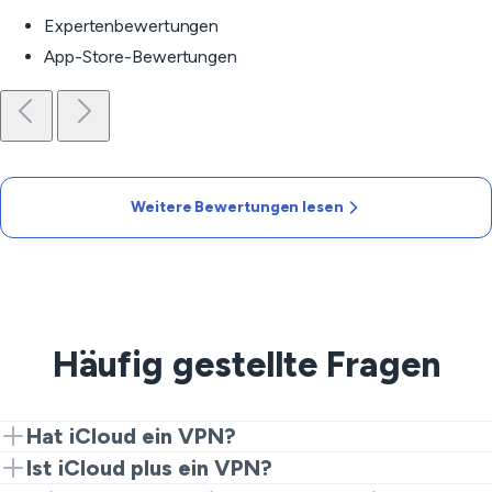
Expertenbewertungen
App-Store-Bewertungen
Weitere Bewertungen lesen
Häufig gestellte Fragen
Hat iCloud ein VPN?
iCloud hat kein vollständiges VPN. Sie erhalten Private
Ist iCloud plus ein VPN?
Relay mit iCloud+, das Ihre IP in Safari verbirgt, aber es