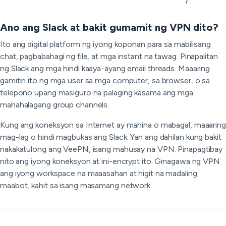
Ano ang Slack at bakit gumamit ng VPN dito?
Ito ang digital platform ng iyong koponan para sa mabilisang
chat, pagbabahagi ng file, at mga instant na tawag. Pinapalitan
ng Slack ang mga hindi kaaya-ayang email threads. Maaaring
gamitin ito ng mga user sa mga computer, sa browser, o sa
telepono upang masiguro na palaging kasama ang mga
mahahalagang group channels.
Kung ang koneksyon sa Internet ay mahina o mabagal, maaaring
mag-lag o hindi magbukas ang Slack. Yan ang dahilan kung bakit
nakakatulong ang VeePN, isang mahusay na VPN. Pinapagtibay
nito ang iyong koneksyon at ini-encrypt ito. Ginagawa ng VPN
ang iyong workspace na maaasahan at higit na madaling
maabot, kahit sa isang masamang network.