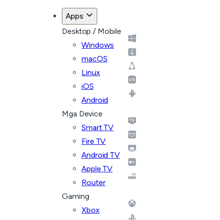
Apps
Desktop / Mobile
Windows
macOS
Linux
iOS
Android
Mga Device
Smart TV
Fire TV
Android TV
Apple TV
Router
Gaming
Xbox