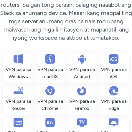
routers. Sa ganitong paraan, palaging naaabot ang
Slack sa anumang device. Maaari kang magpalit ng
mga server anumang oras na nais mo upang
maiwasan ang mga limitasyon at mapanatili ang
iyong workspace na aktibo at tumatakbo.
VPN para sa
VPN para sa
VPN para sa
VPN para sa
Windows
macOS
Android
iOS
VPN para sa
VPN para sa
VPN para sa
VPN para sa
Router
Chrome
Firefox
Edge