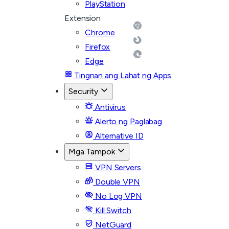
PlayStation
Extension
Chrome
Firefox
Edge
Tingnan ang Lahat ng Apps
Security
Antivirus
Alerto ng Paglabag
Alternative ID
Mga Tampok
VPN Servers
Double VPN
No Log VPN
Kill Switch
NetGuard