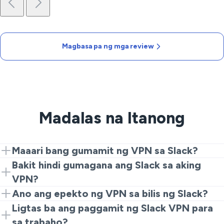
Magbasa pa ng mga review
Madalas na Itanong
Maaari bang gumamit ng VPN sa Slack?
Oo. Ang VPN tulad ng VeePN ay tumutulong sa iyong
Bakit hindi gumagana ang Slack sa aking
kumonekta nang ligtas at maabot ang iyong workspace
VPN?
kapag ang Slack ay limitado o naka-block ng iyong lokal
Pinapayagan ang paggamit ng VPN halos kahit saan.
Ano ang epekto ng VPN sa bilis ng Slack?
na network.
Bilang pinakamahusay na kasanayan, laging tiyakin na
Ang isang kalidad na VPN tulad ng VeePN ay hindi
Ligtas ba ang paggamit ng Slack VPN para
sinusunod mo ang mga lokal na batas at mga protocol
magpapabagal sa iyong workspace. Maaari pa nitong
sa trabaho?