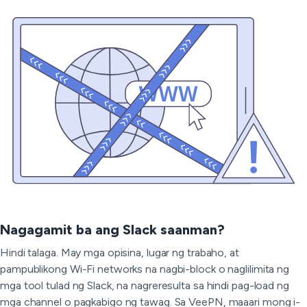
Nagagamit ba ang Slack saanman?
Hindi talaga. May mga opisina, lugar ng trabaho, at
pampublikong Wi-Fi networks na nagbi-block o naglilimita ng
mga tool tulad ng Slack, na nagreresulta sa hindi pag-load ng
mga channel o pagkabigo ng tawag. Sa VeePN, maaari mong i-