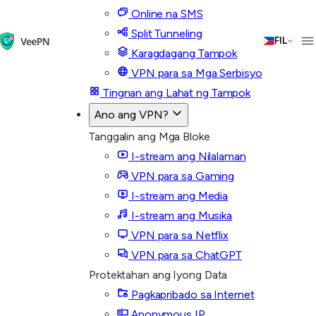
Online na SMS
Split Tunneling
FIL
Karagdagang Tampok
VPN para sa Mga Serbisyo
Tingnan ang Lahat ng Tampok
Ano ang VPN?
Tanggalin ang Mga Bloke
I-stream ang Nilalaman
VPN para sa Gaming
I-stream ang Media
I-stream ang Musika
VPN para sa Netflix
VPN para sa ChatGPT
Protektahan ang Iyong Data
Pagkapribado sa Internet
Anonymous IP