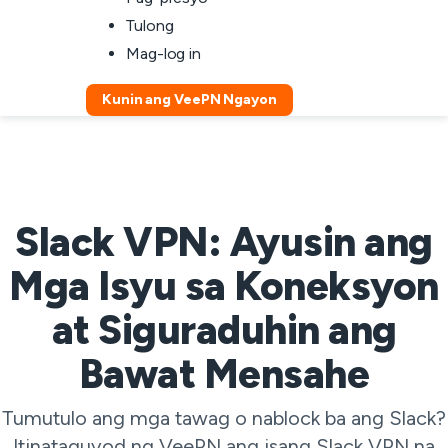
Tulong
Mag-log in
Kunin ang VeePN Ngayon
Slack VPN: Ayusin ang
Mga Isyu sa Koneksyon
at Siguraduhin ang
Bawat Mensahe
Tumutulo ang mga tawag o nablock ba ang Slack?
Itinataguyod ng VeePN ang isang Slack VPN na