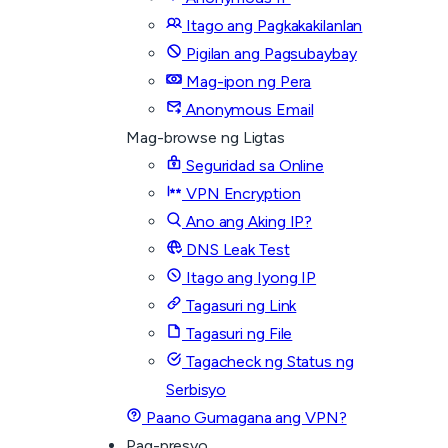
Itago ang Pagkakakilanlan
Pigilan ang Pagsubaybay
Mag-ipon ng Pera
Anonymous Email
Mag-browse ng Ligtas
Seguridad sa Online
VPN Encryption
Ano ang Aking IP?
DNS Leak Test
Itago ang Iyong IP
Tagasuri ng Link
Tagasuri ng File
Tagacheck ng Status ng
Serbisyo
Paano Gumagana ang VPN?
Pag-presyo