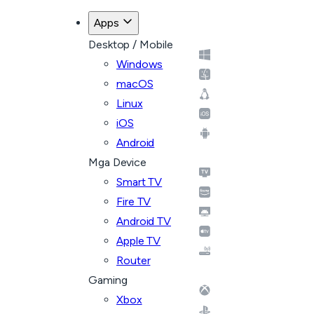
Apps
Desktop / Mobile
Windows
macOS
Linux
iOS
Android
Mga Device
Smart TV
Fire TV
Android TV
Apple TV
Router
Gaming
Xbox