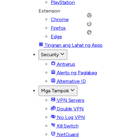
PlayStation
Extension
Chrome
Firefox
Edge
Tingnan ang Lahat ng Apps
Security
Antivirus
Alerto ng Paglabag
Alternative ID
Mga Tampok
VPN Servers
Double VPN
No Log VPN
Kill Switch
NetGuard