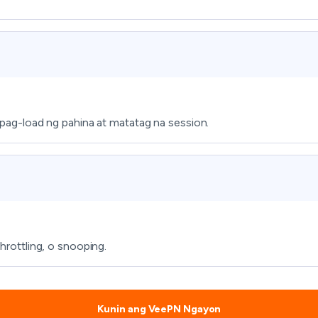
na pag-load ng pahina at matatag na session.
rottling, o snooping.
Kunin ang VeePN Ngayon