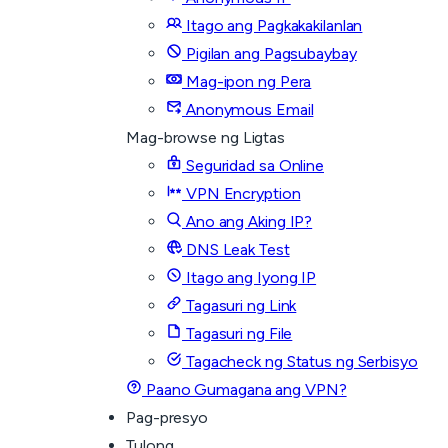
Itago ang Pagkakakilanlan
Pigilan ang Pagsubaybay
Mag-ipon ng Pera
Anonymous Email
Mag-browse ng Ligtas
Seguridad sa Online
VPN Encryption
Ano ang Aking IP?
DNS Leak Test
Itago ang Iyong IP
Tagasuri ng Link
Tagasuri ng File
Tagacheck ng Status ng Serbisyo
Paano Gumagana ang VPN?
Pag-presyo
Tulong