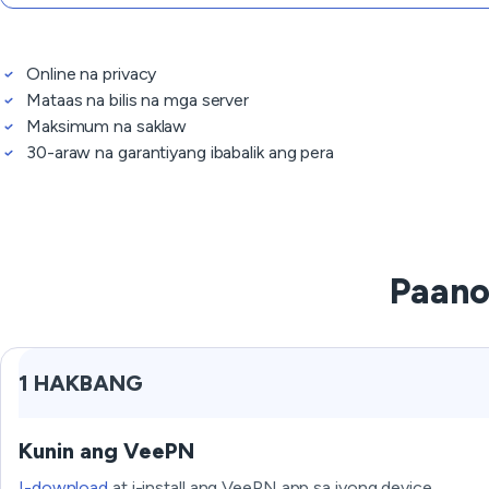
Online na privacy
Mataas na bilis na mga server
Maksimum na saklaw
30-araw na garantiyang ibabalik ang pera
Paano
1 HAKBANG
Kunin ang VeePN
I-download
at i-install ang VeePN app sa iyong device.