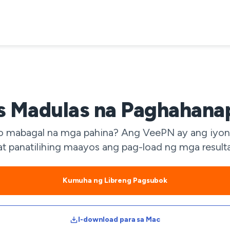
s Madulas na Paghahana
r, o mabagal na mga pahina? Ang VeePN ay ang iyo
, at panatilihing maayos ang pag-load ng mga resul
Kumuha ng Libreng Pagsubok
I-download para sa Mac