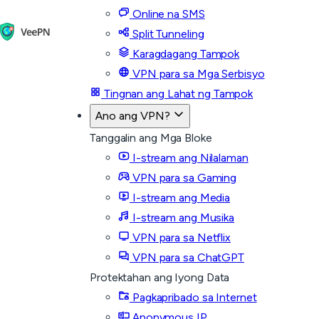
Online na SMS
Split Tunneling
Karagdagang Tampok
VPN para sa Mga Serbisyo
Tingnan ang Lahat ng Tampok
Ano ang VPN?
Tanggalin ang Mga Bloke
I-stream ang Nilalaman
VPN para sa Gaming
I-stream ang Media
I-stream ang Musika
VPN para sa Netflix
VPN para sa ChatGPT
Protektahan ang Iyong Data
Pagkapribado sa Internet
Anonymous IP