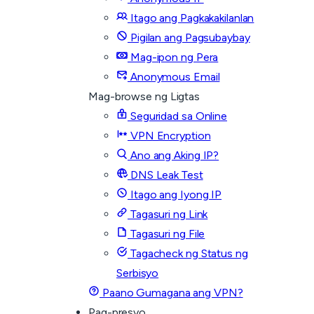
Itago ang Pagkakakilanlan
Pigilan ang Pagsubaybay
Mag-ipon ng Pera
Anonymous Email
Mag-browse ng Ligtas
Seguridad sa Online
VPN Encryption
Ano ang Aking IP?
DNS Leak Test
Itago ang Iyong IP
Tagasuri ng Link
Tagasuri ng File
Tagacheck ng Status ng
Serbisyo
Paano Gumagana ang VPN?
Pag-presyo