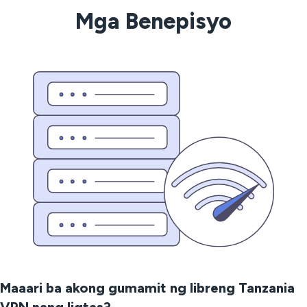
Mga Benepisyo
Maaari ba akong gumamit ng libreng Tanzania