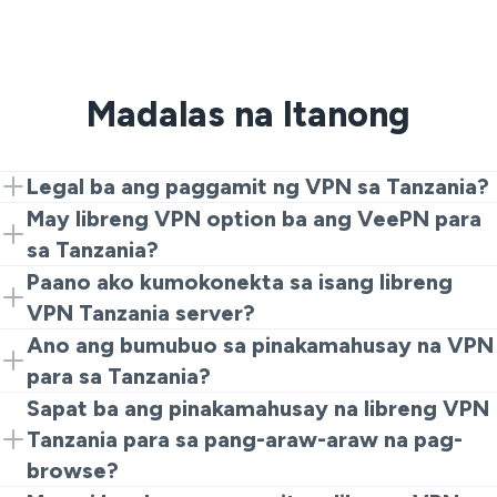
Madalas na Itanong
Legal ba ang paggamit ng VPN sa Tanzania?
Para sa karamihan ng mga gumagamit, maayos lang na
May libreng VPN option ba ang VeePN para
gumamit ng VPN Tanzania para sa privacy. Siguraduhin
sa Tanzania?
lamang na sinusunod mo ang mga lokal na batas at
Oo. Maaari mong gamitin ang isang Tanzania VPN na
Paano ako kumokonekta sa isang libreng
hindi lumalabag sa batas.
available nang libre gamit ang Chrome extension at
VPN Tanzania server?
subukan ang magaan na pag-browse at pag-check ng
I-install ang VeePN. Pagkatapos ay buksan ang
Ano ang bumubuo sa pinakamahusay na VPN
mga bagay.
extension o app. Pumili ng libreng VPN Tanzania server
para sa Tanzania?
at I-tap ang kumonekta.
Maaari mong tingnan ang malakas na encryption,
Sapat ba ang pinakamahusay na libreng VPN
malinaw na No-logs policy, matatag na bilis ng
Tanzania para sa pang-araw-araw na pag-
koneksyon at madaling gamitin na mga app. Iyan ang
browse?
dahilan kung bakit marami sa mga gumagamit ang