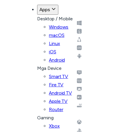
Apps
Desktop / Mobile
Windows
macOS
Linux
iOS
Android
Mga Device
Smart TV
Fire TV
Android TV
Apple TV
Router
Gaming
Xbox