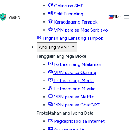
Online na SMS
Split Tunneling
FIL
Karagdagang Tampok
VPN para sa Mga Serbisyo
Tingnan ang Lahat ng Tampok
Ano ang VPN?
Tanggalin ang Mga Bloke
I-stream ang Nilalaman
VPN para sa Gaming
I-stream ang Media
I-stream ang Musika
VPN para sa Netflix
VPN para sa ChatGPT
Protektahan ang Iyong Data
Pagkapribado sa Internet
Anonymous IP