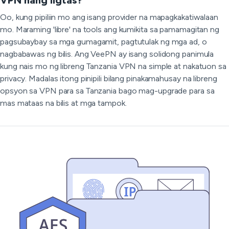
VPN nang ligtas?
Oo, kung pipiliin mo ang isang provider na mapagkakatiwalaan
mo. Maraming 'libre' na tools ang kumikita sa pamamagitan ng
pagsubaybay sa mga gumagamit, pagtutulak ng mga ad, o
nagbabawas ng bilis. Ang VeePN ay isang solidong panimula
kung nais mo ng libreng Tanzania VPN na simple at nakatuon sa
privacy. Madalas itong pinipili bilang pinakamahusay na libreng
opsyon sa VPN para sa Tanzania bago mag-upgrade para sa
mas mataas na bilis at mga tampok.