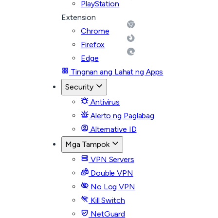
PlayStation
Extension
Chrome
Firefox
Edge
Tingnan ang Lahat ng Apps
Security
Antivirus
Alerto ng Paglabag
Alternative ID
Mga Tampok
VPN Servers
Double VPN
No Log VPN
Kill Switch
NetGuard