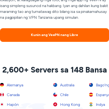
isang simpleng susunod na hakbang. Iyan ang dahilan kung bakit
maraming tao ang tumatawag dito bilang isa sa pinakamahusay
na pagpipilian ng VPN Tanzania upang simulan.
Kunin ang VeePN nang Libre
2,600+ Servers sa 148 Bansa
Alemanya
Australia
Bago'ng
Canada
Chile
Espany
Hapón
Hong Kong
Indya