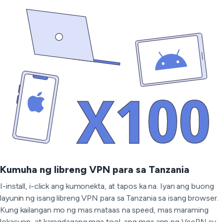
Kumuha ng libreng VPN para sa Tanzania
I-install, i-click ang kumonekta, at tapos ka na. Iyan ang buong
layunin ng isang libreng VPN para sa Tanzania sa isang browser.
Kung kailangan mo ng mas mataas na speed, mas maraming
lokasyon, at karagdagang mga tool, ang mga app ng VeePN ay