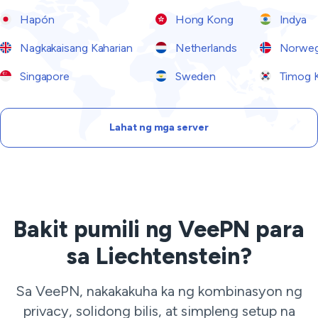
Hapón
Hong Kong
Indya
Nagkakaisang Kaharian
Netherlands
Norwe
Singapore
Sweden
Timog 
Lahat ng mga server
Bakit pumili ng VeePN para
sa Liechtenstein?
Sa VeePN, nakakakuha ka ng kombinasyon ng
privacy, solidong bilis, at simpleng setup na