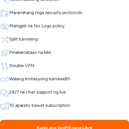
Maramihang mga security protocols
Mahigpit na No Logs policy
Split tunneling
Pinakamataas na bilis
Double VPN
Walang limitasyong bandwidth
24/7 na chat support ng live
10 aparato bawat subscription
Kunin ang VeePN nang Libre