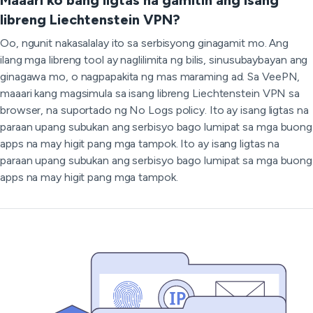
Maaari ko bang ligtas na gamitin ang isang
libreng Liechtenstein VPN?
Oo, ngunit nakasalalay ito sa serbisyong ginagamit mo. Ang
ilang mga libreng tool ay naglilimita ng bilis, sinusubaybayan ang
ginagawa mo, o nagpapakita ng mas maraming ad. Sa VeePN,
maaari kang magsimula sa isang libreng Liechtenstein VPN sa
browser, na suportado ng No Logs policy. Ito ay isang ligtas na
paraan upang subukan ang serbisyo bago lumipat sa mga buong
apps na may higit pang mga tampok. Ito ay isang ligtas na
paraan upang subukan ang serbisyo bago lumipat sa mga buong
apps na may higit pang mga tampok.