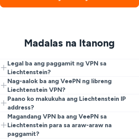
Madalas na Itanong
Legal ba ang paggamit ng VPN sa
Liechtenstein?
Oo. Ang Liechtenstein VPN ay legal para sa pribadong
Nag-aalok ba ang VeePN ng libreng
paggamit kapag ginamit nang responsable.
Liechtenstein VPN?
Oo. Maaari kang magsimula sa libreng Liechtenstein
Paano ko makukuha ang Liechtenstein IP
VPN browser extension at mag-upgrade mamaya
address?
kung kailangan mo ng mas maraming bilis o mga
I-install ang VeePN, piliin ang isang server ng
Magandang VPN ba ang VeePN sa
tampok.
Liechtenstein, at mag-browse gamit ang isang
Liechtenstein para sa araw-araw na
Liechtenstein IP address.
paggamit?