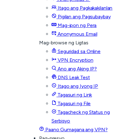
Itago ang Pagkakakilanlan
Pigilan ang Pagsubaybay
Mag-ipon ng Pera
Anonymous Email
Mag-browse ng Ligtas
Seguridad sa Online
VPN Encryption
Ano ang Aking IP?
DNS Leak Test
Itago ang Iyong IP
Tagasuri ng Link
Tagasuri ng File
Tagacheck ng Status ng
Serbisyo
Paano Gumagana ang VPN?
Pag-presyo