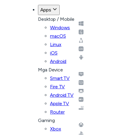
Apps
Desktop / Mobile
Windows
macOS
Linux
iOS
Android
Mga Device
Smart TV
Fire TV
Android TV
Apple TV
Router
Gaming
Xbox