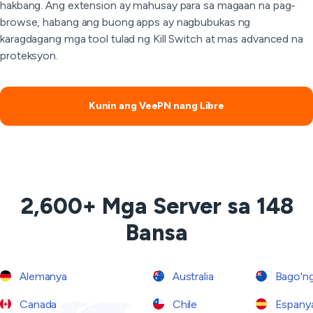
hakbang. Ang extension ay mahusay para sa magaan na pag-
browse, habang ang buong apps ay nagbubukas ng
karagdagang mga tool tulad ng Kill Switch at mas advanced na
proteksyon.
Kunin ang VeePN nang Libre
2,600+ Mga Server sa 148
Bansa
Alemanya
Australia
Bago'ng
Canada
Chile
Espany