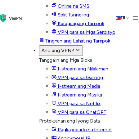
Online na SMS
Split Tunneling
FIL
Karagdagang Tampok
VPN para sa Mga Serbisyo
Tingnan ang Lahat ng Tampok
Ano ang VPN?
Tanggalin ang Mga Bloke
I-stream ang Nilalaman
VPN para sa Gaming
I-stream ang Media
I-stream ang Musika
VPN para sa Netflix
VPN para sa ChatGPT
Protektahan ang Iyong Data
Pagkapribado sa Internet
Anonymous IP