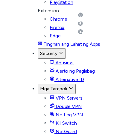
PlayStation
Extension
Chrome
Firefox
Edge
Tingnan ang Lahat ng Apps
Security
Antivirus
Alerto ng Paglabag
Alternative ID
Mga Tampok
VPN Servers
Double VPN
No Log VPN
Kill Switch
NetGuard