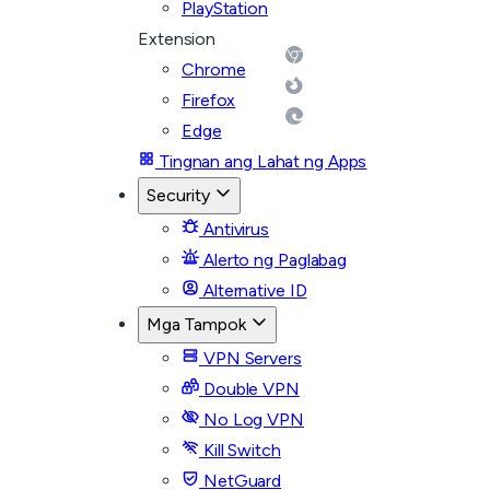
PlayStation
Extension
Chrome
Firefox
Edge
Tingnan ang Lahat ng Apps
Security
Antivirus
Alerto ng Paglabag
Alternative ID
Mga Tampok
VPN Servers
Double VPN
No Log VPN
Kill Switch
NetGuard