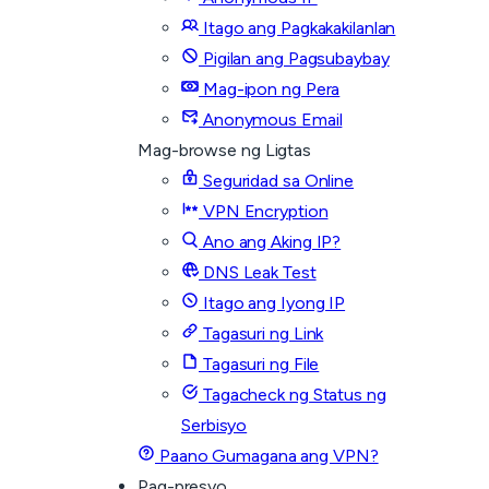
Itago ang Pagkakakilanlan
Pigilan ang Pagsubaybay
Mag-ipon ng Pera
Anonymous Email
Mag-browse ng Ligtas
Seguridad sa Online
VPN Encryption
Ano ang Aking IP?
DNS Leak Test
Itago ang Iyong IP
Tagasuri ng Link
Tagasuri ng File
Tagacheck ng Status ng
Serbisyo
Paano Gumagana ang VPN?
Pag-presyo