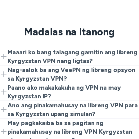
Madalas na Itanong
Maaari ko bang talagang gamitin ang libreng
Kyrgyzstan VPN nang ligtas?
Oo, basta't umasa ka sa isang maaasahang serbisyo.
Nag-aalok ba ang VeePN ng libreng opsyon
Ang epektibong libreng Kyrgyzstan VPN ay dapat na
sa Kyrgyzstan VPN?
pangalagaan ang iyong traffic at iwasan ang pag-
Oo. Ang unang hakbang na maaari mong gawin ay
Paano ako makakakuha ng VPN na may
bombard sa iyo ng mga patalastas at pagsubaybay.
gumamit ng libreng Kyrgyzstan VPN gamit ang
Kyrgyzstan IP?
Chrome extension. Pagkatapos, maaari kang mag-
I-install ang VeePN, pumili ng server VPN Kyrgyzstan
Ano ang pinakamahusay na libreng VPN para
upgrade sa full VeePN applications na may mas
at kumonekta. Kapag nakakonekta, ang mga site ay
sa Kyrgyzstan upang simulan?
malalakas na feature ng seguridad.
magkakaroon ng VPN na may Kyrgyzstan IP.
Maaari mong isaalang-alang ang mga tampok tulad ng
May pagkakaiba ba sa pagitan ng
magandang encryption, mahusay na naipaliwanag na
pinakamahusay na libreng VPN Kyrgyzstan
No Logs policy, at consistent na bilis. Ito ang dahilan