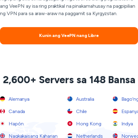
ang VeePN ay isa ring praktikal na pinakamahusay na pagpipilian
ng VPN para sa araw-araw na paggamit sa Kyrgyzstan.
Kunin ang VeePN nang Libre
2,600+ Servers sa 148 Bansa
Alemanya
Australia
Bago'ng
Canada
Chile
Espany
Hapón
Hong Kong
Indya
Nagkakaisang Kaharian
Netherlands
Norwe