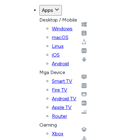
Apps
Desktop / Mobile
Windows
macOS
Linux
iOS
Android
Mga Device
Smart TV
Fire TV
Android TV
Apple TV
Router
Gaming
Xbox