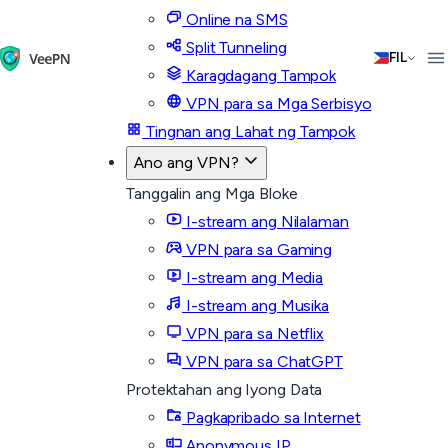
Online na SMS
Split Tunneling
FIL
Karagdagang Tampok
VPN para sa Mga Serbisyo
Tingnan ang Lahat ng Tampok
Ano ang VPN?
Tanggalin ang Mga Bloke
I-stream ang Nilalaman
VPN para sa Gaming
I-stream ang Media
I-stream ang Musika
VPN para sa Netflix
VPN para sa ChatGPT
Protektahan ang Iyong Data
Pagkapribado sa Internet
Anonymous IP