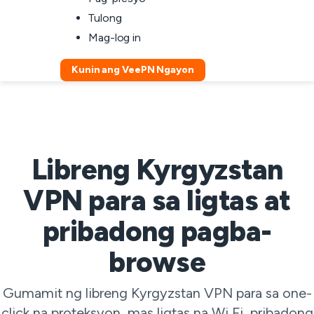
Tulong
Mag-log in
Kunin ang VeePN Ngayon
Libreng Kyrgyzstan
VPN para sa ligtas at
pribadong pagba-
browse
Gumamit ng libreng Kyrgyzstan VPN para sa one-
click na proteksyon, mas ligtas na Wi Fi, pribadong