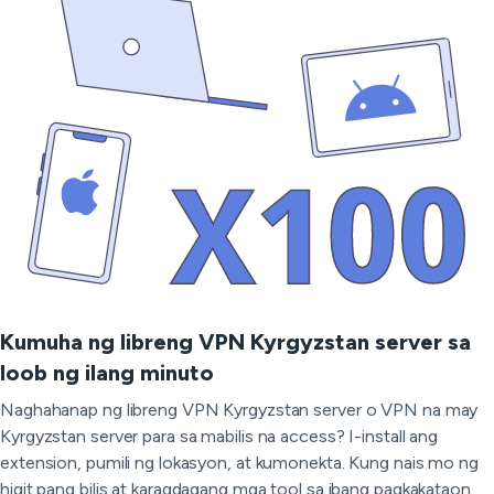
Kumuha ng libreng VPN Kyrgyzstan server sa
loob ng ilang minuto
Naghahanap ng libreng VPN Kyrgyzstan server o VPN na may
Kyrgyzstan server para sa mabilis na access? I-install ang
extension, pumili ng lokasyon, at kumonekta. Kung nais mo ng
higit pang bilis at karagdagang mga tool sa ibang pagkakataon,