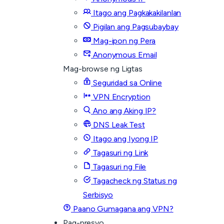
Itago ang Pagkakakilanlan
Pigilan ang Pagsubaybay
Mag-ipon ng Pera
Anonymous Email
Mag-browse ng Ligtas
Seguridad sa Online
VPN Encryption
Ano ang Aking IP?
DNS Leak Test
Itago ang Iyong IP
Tagasuri ng Link
Tagasuri ng File
Tagacheck ng Status ng
Serbisyo
Paano Gumagana ang VPN?
Pag-presyo