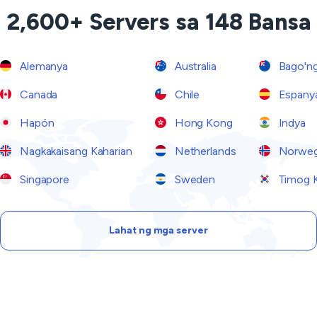
2,600+ Servers sa 148 Bansa
Alemanya
Australia
Bago'ng
Canada
Chile
Espany
Hapón
Hong Kong
Indya
Nagkakaisang Kaharian
Netherlands
Norwe
Singapore
Sweden
Timog 
Lahat ng mga server