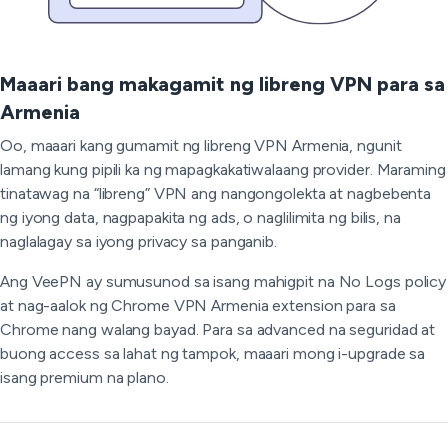
Maaari bang makagamit ng libreng VPN para sa
Armenia
Oo, maaari kang gumamit ng libreng VPN Armenia, ngunit
lamang kung pipili ka ng mapagkakatiwalaang provider. Maraming
tinatawag na “libreng” VPN ang nangongolekta at nagbebenta
ng iyong data, nagpapakita ng ads, o naglilimita ng bilis, na
naglalagay sa iyong privacy sa panganib.
Ang VeePN ay sumusunod sa isang mahigpit na No Logs policy
at nag-aalok ng Chrome VPN Armenia extension para sa
Chrome nang walang bayad. Para sa advanced na seguridad at
buong access sa lahat ng tampok, maaari mong i-upgrade sa
isang premium na plano.