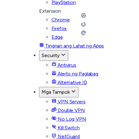
PlayStation
Extension
Chrome
Firefox
Edge
Tingnan ang Lahat ng Apps
Security
Antivirus
Alerto ng Paglabag
Alternative ID
Mga Tampok
VPN Servers
Double VPN
No Log VPN
Kill Switch
NetGuard