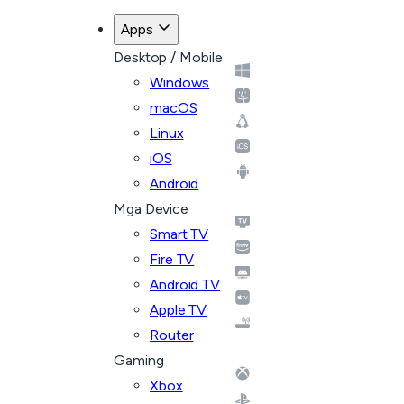
Apps
Desktop / Mobile
Windows
macOS
Linux
iOS
Android
Mga Device
Smart TV
Fire TV
Android TV
Apple TV
Router
Gaming
Xbox