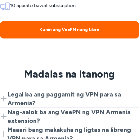
10 aparato bawat subscription
Kunin ang VeePN nang Libre
Madalas na Itanong
Legal ba ang paggamit ng VPN para sa
Armenia?
Oo. Ang mga VPN ay legal para sa privacy at seguridad.
Nag-aalok ba ang VeePN ng VPN Armenia
Gayunpaman, ang mga ilegal na aktibidad ay bawal pa
extension?
rin.
Oo. Magsimula sa Chrome extension para sa mabilis at
Maaari bang makakuha ng ligtas na libreng
libreng Armenia VPN na karanasan. Mag-upgrade sa
VPN para sa Armenia?