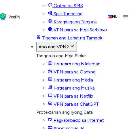
Online na SMS
Split Tunneling
FIL
Karagdagang Tampok
VPN para sa Mga Serbisyo
Tingnan ang Lahat ng Tampok
Ano ang VPN?
Tanggalin ang Mga Bloke
I-stream ang Nilalaman
VPN para sa Gaming
I-stream ang Media
I-stream ang Musika
VPN para sa Netflix
VPN para sa ChatGPT
Protektahan ang Iyong Data
Pagkapribado sa Internet
Anonymous IP