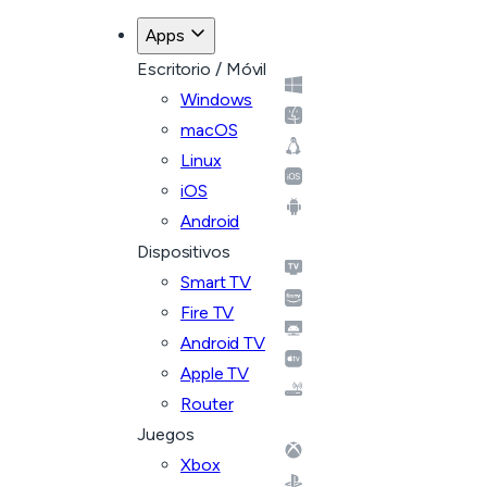
Apps
Escritorio / Móvil
Windows
macOS
Linux
iOS
Android
Dispositivos
Smart TV
Fire TV
Android TV
Apple TV
Router
Juegos
Xbox