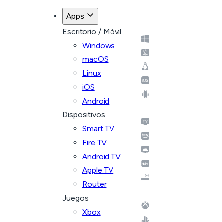
Apps
Escritorio / Móvil
Windows
macOS
Linux
iOS
Android
Dispositivos
Smart TV
Fire TV
Android TV
Apple TV
Router
Juegos
Xbox