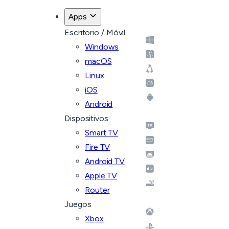
Apps
Escritorio / Móvil
Windows
macOS
Linux
iOS
Android
Dispositivos
Smart TV
Fire TV
Android TV
Apple TV
Router
Juegos
Xbox