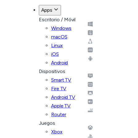
Apps
Escritorio / Móvil
Windows
macOS
Linux
iOS
Android
Dispositivos
Smart TV
Fire TV
Android TV
Apple TV
Router
Juegos
Xbox