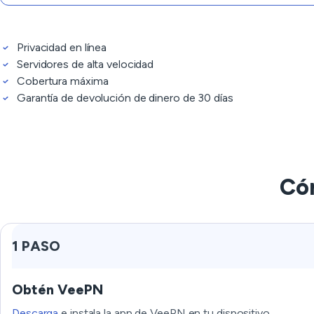
Privacidad en línea
Servidores de alta velocidad
Cobertura máxima
Garantía de devolución de dinero de 30 días
Có
1 PASO
Obtén VeePN
Descarga
e instala la app de VeePN en tu dispositivo.