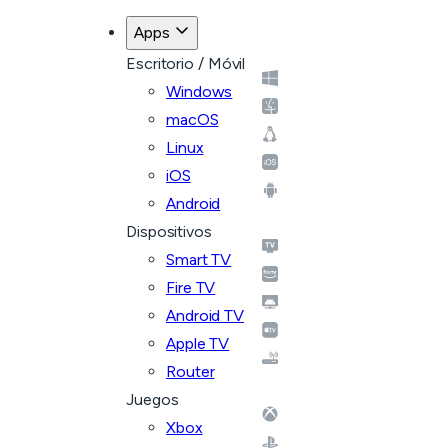
Apps
Escritorio / Móvil
Windows
macOS
Linux
iOS
Android
Dispositivos
Smart TV
Fire TV
Android TV
Apple TV
Router
Juegos
Xbox