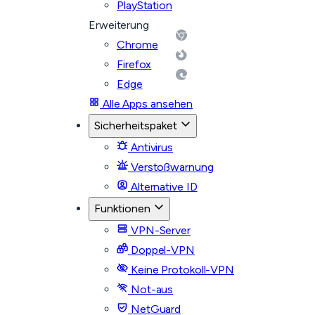
PlayStation
Erweiterung
Chrome
Firefox
Edge
Alle Apps ansehen
Sicherheitspaket
Antivirus
Verstoßwarnung
Alternative ID
Funktionen
VPN-Server
Doppel-VPN
Keine Protokoll-VPN
Not-aus
NetGuard