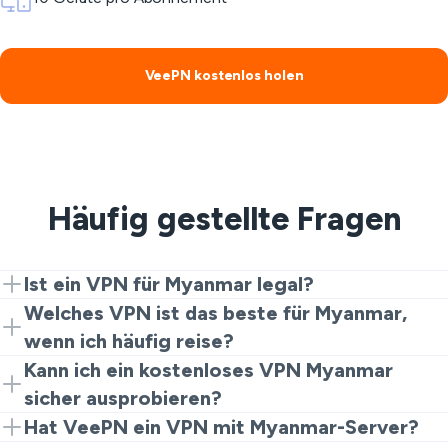
VeePN kostenlos holen
Häufig gestellte Fragen
Ist ein VPN für Myanmar legal?
Die Nutzung eines VPNs für Privatsphäre und
Welches VPN ist das beste für Myanmar,
Sicherheit ist in der Regel erlaubt. Illegale Aktivitäten
wenn ich häufig reise?
bleiben jedoch verboten.
VeePN ist für Vielreisende ausgelegt. Sie können mit
Kann ich ein kostenloses VPN Myanmar
der Erweiterung als kostenloses Myanmar VPN starten
sicher ausprobieren?
und bei Bedarf auf die vollständige App umsteigen, um
Es wird nicht empfohlen. Viele kostenlose VPNs
Hat VeePN ein VPN mit Myanmar-Server?
mehr Geschwindigkeit und Serverauswahl zu erhalten.
protokollieren und verkaufen Ihre persönlichen Daten.