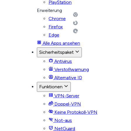
PlayStation
Erweiterung
Chrome
Firefox
Edge
Alle Apps ansehen
Sicherheitspaket
Antivirus
Verstoßwarnung
Alternative ID
Funktionen
VPN-Server
Doppel-VPN
Keine Protokoll-VPN
Not-aus
NetGuard