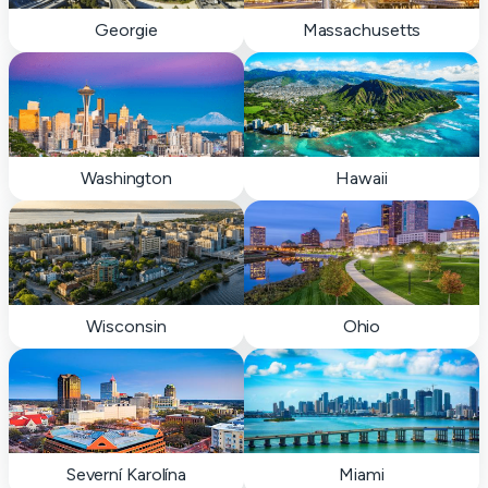
Georgie
Massachusetts
Washington
Hawaii
Wisconsin
Ohio
Severní Karolína
Miami