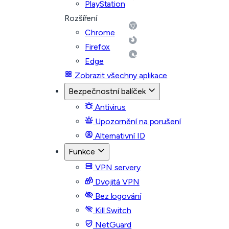
PlayStation
Rozšíření
Chrome
Firefox
Edge
Zobrazit všechny aplikace
Bezpečnostní balíček
Antivirus
Upozornění na porušení
Alternativní ID
Funkce
VPN servery
Dvojitá VPN
Bez logování
Kill Switch
NetGuard