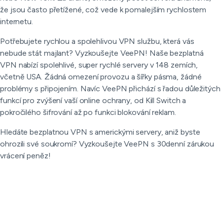
že jsou často přetížené, což vede k pomalejším rychlostem
internetu.
Potřebujete rychlou a spolehlivou VPN službu, která vás
nebude stát majlant? Vyzkoušejte VeePN! Naše bezplatná
VPN nabízí spolehlivé, super rychlé servery v 148 zemích,
včetně USA. Žádná omezení provozu a šířky pásma, žádné
problémy s připojením. Navíc VeePN přichází s řadou důležitých
funkcí pro zvýšení vaší online ochrany, od Kill Switch a
pokročilého šifrování až po funkci blokování reklam.
Hledáte bezplatnou VPN s americkými servery, aniž byste
ohrozili své soukromí? Vyzkoušejte VeePN s 30denní zárukou
vrácení peněz!