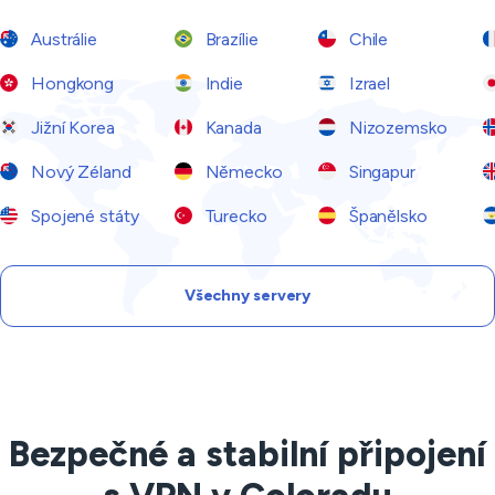
Austrálie
Brazílie
Chile
Hongkong
Indie
Izrael
Jižní Korea
Kanada
Nizozemsko
Nový Zéland
Německo
Singapur
Spojené státy
Turecko
Španělsko
Všechny servery
Bezpečné a stabilní připojení