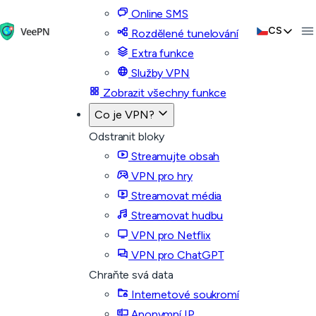
Online SMS
CS
Rozdělené tunelování
Extra funkce
Služby VPN
Zobrazit všechny funkce
Co je VPN?
Odstranit bloky
Streamujte obsah
VPN pro hry
Streamovat média
Streamovat hudbu
VPN pro Netflix
VPN pro ChatGPT
Chraňte svá data
Internetové soukromí
Anonymní IP