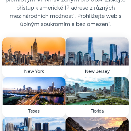
přístup k americké IP adrese z různých
mezinárodních možností. Prohlížejte web s
úplným soukromím a bez omezení.
New York
New Jersey
Texas
Florida