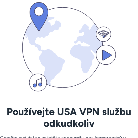
Používejte USA VPN službu
odkudkoliv
Chraňte svá data a zajistěte anonymitu bez kompromisů v