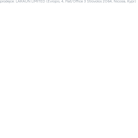
prodejce: LARAUN LIMITED (Evropis, 4, Flat/Office 3 Strovolos 2064, Nicosia, Kypr)