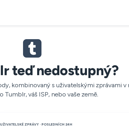
lr teď nedostupný?
 body, kombinovaný s uživatelskými zprávami v
 to Tumblr, váš ISP, nebo vaše země.
UŽIVATELSKÉ ZPRÁVY · POSLEDNÍCH 24H