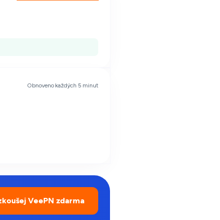
Obnoveno každých 5 minut
zkoušej VeePN zdarma