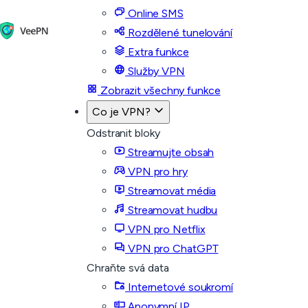
Online SMS
Rozdělené tunelování
Extra funkce
Služby VPN
Zobrazit všechny funkce
Co je VPN?
Odstranit bloky
Streamujte obsah
VPN pro hry
Streamovat média
Streamovat hudbu
VPN pro Netflix
VPN pro ChatGPT
Chraňte svá data
Internetové soukromí
Anonymní IP