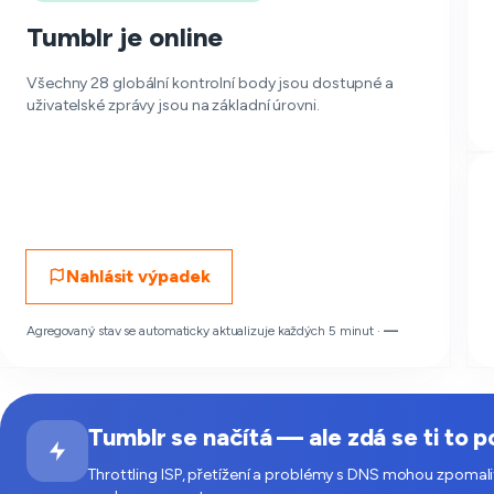
Tumblr je online
Všechny 28 globální kontrolní body jsou dostupné a
uživatelské zprávy jsou na základní úrovni.
Nahlásit výpadek
Agregovaný stav se automaticky aktualizuje každých 5 minut ·
—
Tumblr se načítá — ale zdá se ti to 
Throttling ISP, přetížení a problémy s DNS mohou zpomalit 