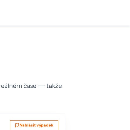
 reálném čase — takže
Nahlásit výpadek