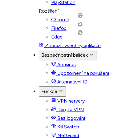
PlayStation
Rozšíření
Chrome
Firefox
Edge
Zobrazit všechny aplikace
Bezpečnostní balíček
Antivirus
Upozornění na porušení
Alternativní ID
Funkce
VPN servery
Dvojitá VPN
Bez logování
Kill Switch
NetGuard