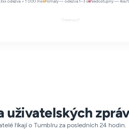
3xx odezva < 1 000 ms
Pomalý — odezva 1–3 s
Nedostupný — 4xx/5xx
Odezva
 uživatelských zprá
telé říkají o Tumblru za posledních 24 hodin.