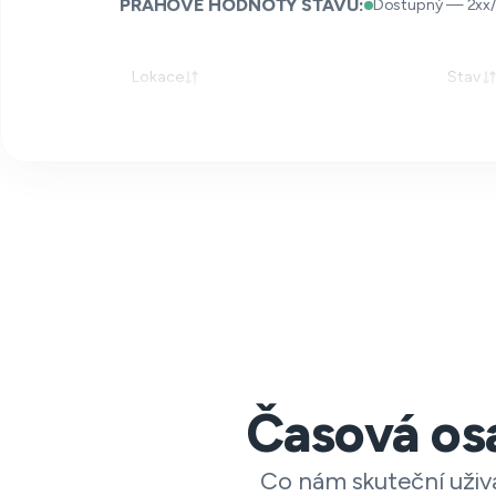
PRÁHOVÉ HODNOTY STAVU:
Dostupný — 2xx/
Lokace
Stav
Časová osa
Co nám skuteční uživa