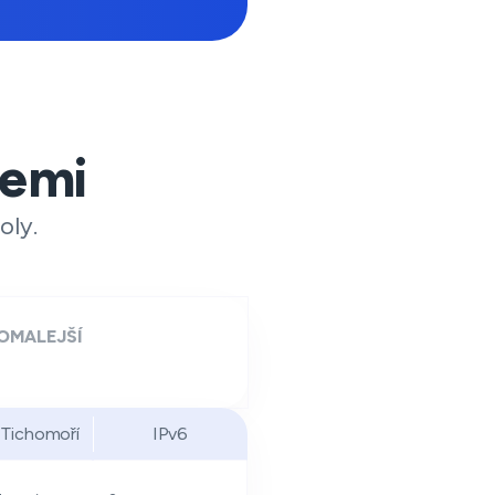
cemi
oly.
OMALEJŠÍ
 Tichomoří
IPv6