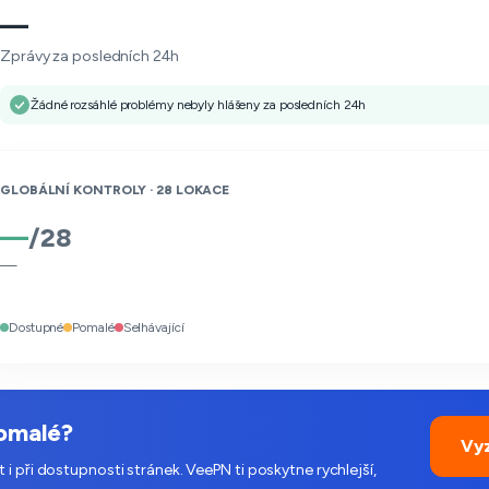
—
Zprávy za posledních 24h
Žádné rozsáhlé problémy nebyly hlášeny za posledních 24h
GLOBÁLNÍ KONTROLY ·
28
LOKACE
—
/
28
—
Dostupné
Pomalé
Selhávající
pomalé?
Vy
i při dostupnosti stránek. VeePN ti poskytne rychlejší,