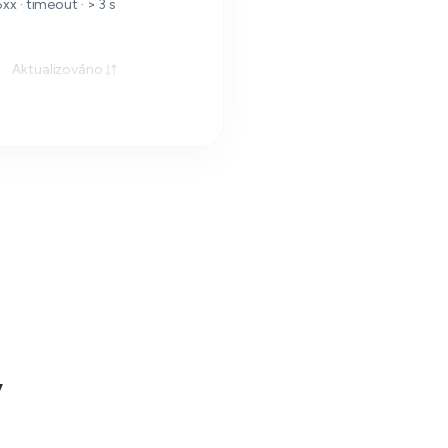
 · timeout · > 3 s
Aktualizováno
v