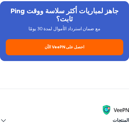
جاهز لمباريات أكثر سلاسة ووقت Ping
ثابت؟
مع ضمان استرداد الأموال لمدة 30 يومًا
احصل على VeePN الآن
منتجات