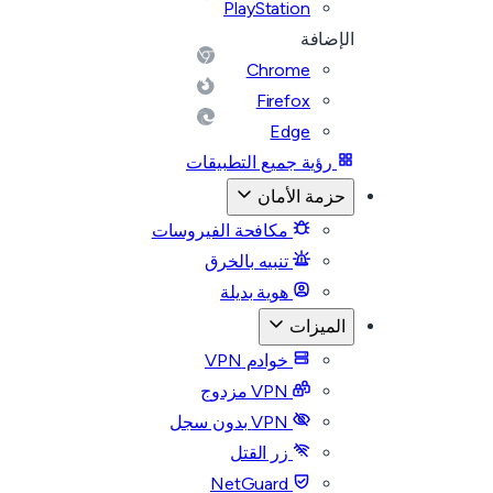
PlayStation
الإضافة
Chrome
Firefox
Edge
رؤية جميع التطبيقات
حزمة الأمان
مكافحة الفيروسات
تنبيه بالخرق
هوية بديلة
الميزات
خوادم VPN
VPN مزدوج
VPN بدون سجل
زر القتل
NetGuard