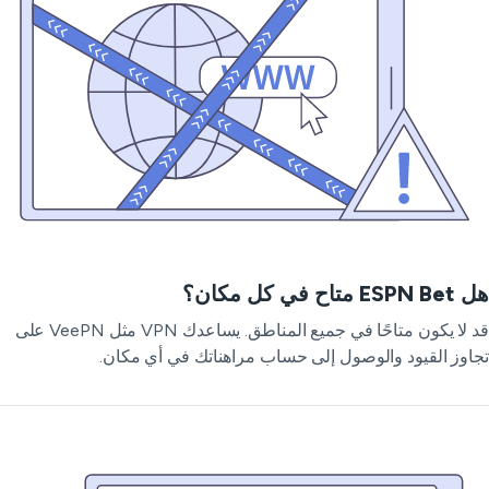
E متاح في كل مكان؟
قد لا يكون متاحًا في جميع المناطق. يساعدك VPN مثل VeePN على
اوز القيود والوصول إلى حساب مراهناتك في أي مكان.