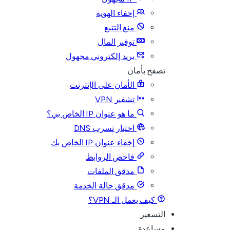
إخفاء الهوية
منع التتبع
توفير المال
بريد إلكتروني مجهول
تصفح بأمان
الأمان على الإنترنت
تشفير VPN
ما هو عنوان IP الخاص بي؟
اختبار تسرب DNS
إخفاء عنوان IP الخاص بك
فاحص الروابط
مدقق الملفات
مدقق حالة الخدمة
كيف يعمل الـ VPN؟
التسعير
مساعدة