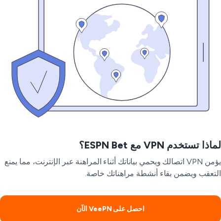
ذا تستخدم VPN مع ESPN Bet؟
يؤمن VPN اتصالك ويحمي بياناتك أثناء المراهنة عبر الإنترنت، مما يمنع
تعقب ويضمن بقاء أنشطة مراهناتك خاصة.
احصل على VeePN الآن