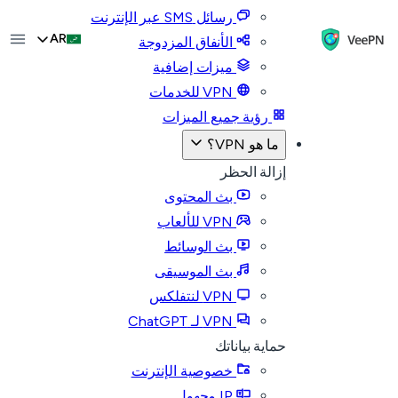
رسائل SMS عبر الإنترنت
AR
الأنفاق المزدوجة
ميزات إضافية
VPN للخدمات
رؤية جميع الميزات
ما هو VPN؟
إزالة الحظر
بث المحتوى
VPN للألعاب
بث الوسائط
بث الموسيقى
VPN لنتفلكس
VPN لـ ChatGPT
حماية بياناتك
خصوصية الإنترنت
IP مجهول