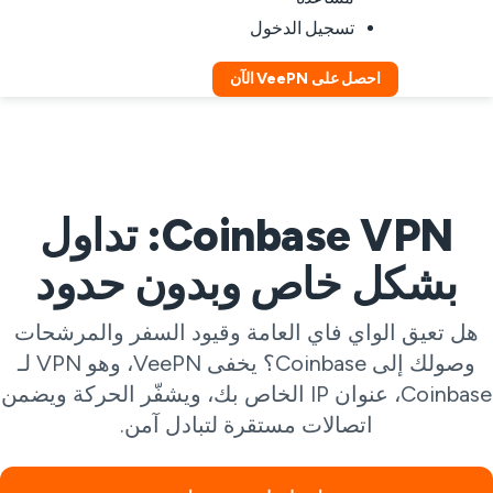
تسجيل الدخول
احصل على VeePN الآن
Coinbase VPN: تداول
بشكل خاص وبدون حدود
هل تعيق الواي فاي العامة وقيود السفر والمرشحات
وصولك إلى Coinbase؟ يخفى VeePN، وهو VPN لـ
Coinbase، عنوان IP الخاص بك، ويشفّر الحركة ويضمن
اتصالات مستقرة لتبادل آمن.