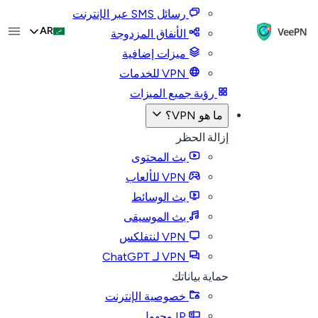
رسائل SMS عبر الإنترنت
AR
الأنفاق المزدوجة
ميزات إضافية
VPN للخدمات
رؤية جميع الميزات
ما هو VPN؟
إزالة الحظر
بث المحتوى
VPN للألعاب
بث الوسائط
بث الموسيقى
VPN لنتفلكس
VPN لـ ChatGPT
حماية بياناتك
خصوصية الإنترنت
IP مجهول