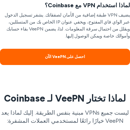
ذا استخدام VPN مع Coinbase؟
يضيف VPN طبقة إضافية من الأمان لصفقاتك. يشفر تسجيل الدخول
عبر الواي فاي المفتوح، ويخفي عنوان IP الخاص بك من المتسللين،
ويقلل من احتمال سرقة المعلومات. لذا، يضمن VeePN بقاء حسابك
موالك خاصة ويمكن الوصول إليها.
احصل على VeePN الآن
لماذا تختار VeePN لـ Coinbase
ليست جميع VPNs مبنية بنفس الطريقة. إليك لماذا يعد
VeePN خيارًا رائعًا لمستخدمي العملات المشفرة: