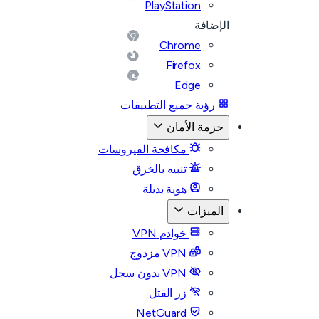
PlayStation
الإضافة
Chrome
Firefox
Edge
رؤية جميع التطبيقات
حزمة الأمان
مكافحة الفيروسات
تنبيه بالخرق
هوية بديلة
الميزات
خوادم VPN
VPN مزدوج
VPN بدون سجل
زر القتل
NetGuard