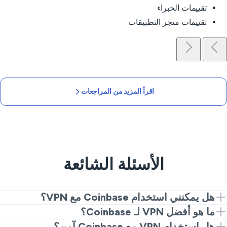
تقييمات الخبراء
تقييمات متجر التطبيقات
اقرأ المزيد من المراجعات
الأسئلة الشائعة
هل يمكنني استخدام Coinbase مع VPN؟
نعم. إذا كنت تسأل هل يمكنني استخدام Coinbase مع VPN،
ما هو أفضل VPN لـ Coinbase؟
ما عليك سوى تثبيت VeePN، الاتصال بخادم آمن وتسجيل
يجب أن يوفر أفضل VPN لـ Coinbase السرعة والخصوصية
هل استخدام VPN مع Coinbase آمن؟