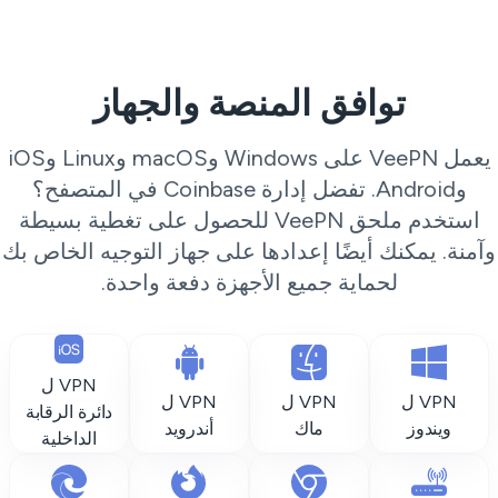
توافق المنصة والجهاز
يعمل VeePN على Windows وmacOS وLinux وiOS
وAndroid. تفضل إدارة Coinbase في المتصفح؟
استخدم ملحق VeePN للحصول على تغطية بسيطة
آمنة. يمكنك أيضًا إعدادها على جهاز التوجيه الخاص بك
لحماية جميع الأجهزة دفعة واحدة.
VPN ل
VPN ل
VPN ل
VPN ل
دائرة الرقابة
ويندوز
ماك
أندرويد
الداخلية