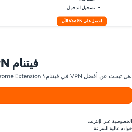
تسجيل الدخول
احصل على VeePN الآن
فيتنام VPN مجاني — تصفح آمن بدون حواجز
هل تبحث عن أفضل VPN في فيتنام؟ VeePN Free Chrome Extension هو الحل الأمثل لحماية خصوصيتك أثناء البث، الألعاب، أو إجراء المدفوعات الآمنة عبر الإنترنت.
الخصوصية عبر الإنترنت
خوادم عالية السرعة