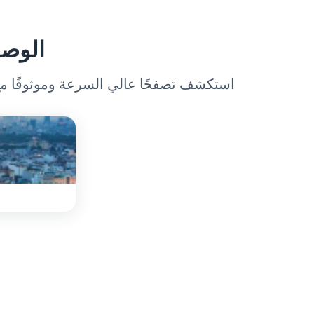
الوصو
استكشف تصفحًا عالي السرعة وموثوقًا مع VPN المتميز لدينا المصمم لفيتنام. احصل على عنوان IP فيتنامي لتصفح آمن وخاص ودون 