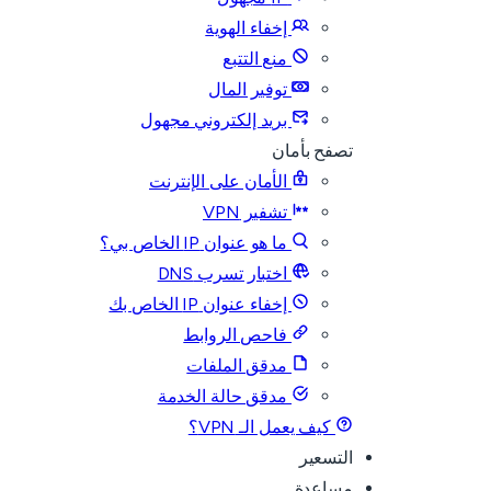
إخفاء الهوية
منع التتبع
توفير المال
بريد إلكتروني مجهول
تصفح بأمان
الأمان على الإنترنت
تشفير VPN
ما هو عنوان IP الخاص بي؟
اختبار تسرب DNS
إخفاء عنوان IP الخاص بك
فاحص الروابط
مدقق الملفات
مدقق حالة الخدمة
كيف يعمل الـ VPN؟
التسعير
مساعدة