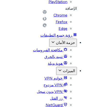
PlayStation
الإضافة
Chrome
Firefox
Edge
رؤية جميع التطبيقات
حزمة الأمان
مكافحة الفيروسات
تنبيه بالخرق
هوية بديلة
الميزات
خوادم VPN
VPN مزدوج
VPN بدون سجل
زر القتل
NetGuard