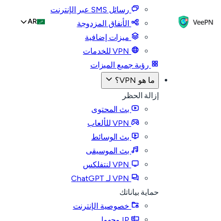
رسائل SMS عبر الإنترنت
AR
الأنفاق المزدوجة
ميزات إضافية
VPN للخدمات
رؤية جميع الميزات
ما هو VPN؟
إزالة الحظر
بث المحتوى
VPN للألعاب
بث الوسائط
بث الموسيقى
VPN لنتفلكس
VPN لـ ChatGPT
حماية بياناتك
خصوصية الإنترنت
IP مجهول