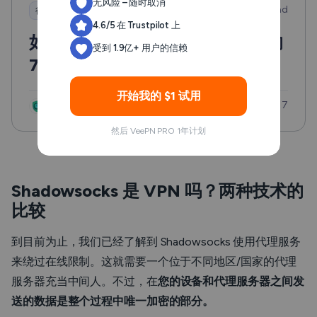
无风险 – 随时取消
2 min read
很高兴知道
4.6/5 在 Trustpilot 上
如何解封网站：适用于任何情况的
受到 1.9亿+ 用户的信赖
7 种轻松解决方案
开始我的 $1 试用
Updated: Feb 7
VeePN Research Lab
然后 VeePN PRO 1年计划
Shadowsocks 是 VPN 吗？两种技术的
比较
到目前为止，我们已经了解到 Shadowsocks 使用代理服务
来绕过在线限制。这就需要一个位于不同地区/国家的代理
服务器充当中间人。不过，在
您的设备和代理服务器之间发
送的数据是整个过程中唯一加密的部分。