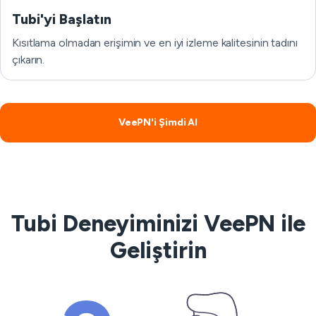
Tubi'yi Başlatın
Kısıtlama olmadan erişimin ve en iyi izleme kalitesinin tadını
çıkarın.
VeePN'i Şimdi Al
Tubi Deneyiminizi VeePN ile
Geliştirin