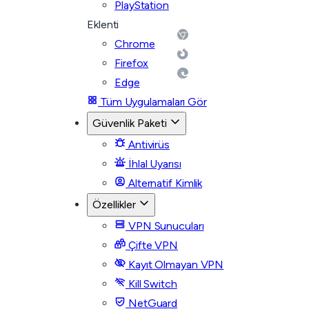
PlayStation
Eklenti
Chrome
Firefox
Edge
Tüm Uygulamaları Gör
Güvenlik Paketi
Antivirüs
İhlal Uyarısı
Alternatif Kimlik
Özellikler
VPN Sunucuları
Çifte VPN
Kayıt Olmayan VPN
Kill Switch
NetGuard