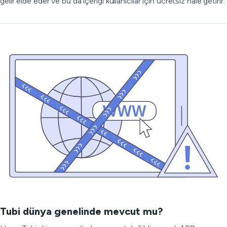
gelir elde eder ve bu da içeriği kullanıcılar için ücretsiz hale getirir.
Tubi dünya genelinde mevcut mu?