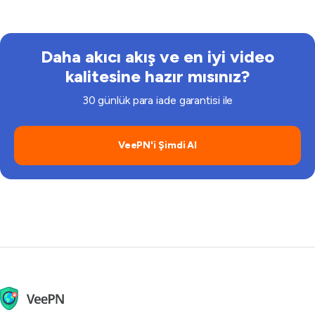
Ancak her zaman platformun kurallarına ve
yönergelerine uyun.
Daha akıcı akış ve en iyi video
kalitesine hazır mısınız?
30 günlük para iade garantisi ile
VeePN'i Şimdi Al