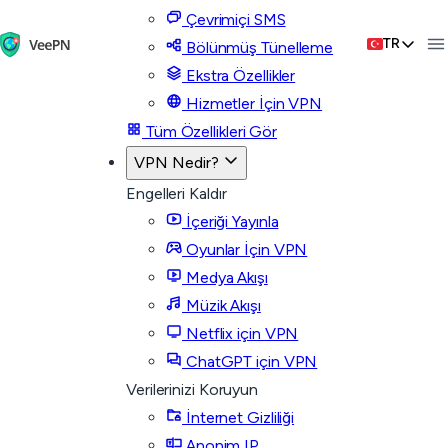
Çevrimiçi SMS
TR
Bölünmüş Tünelleme
Ekstra Özellikler
Hizmetler İçin VPN
Tüm Özellikleri Gör
VPN Nedir?
Engelleri Kaldır
İçeriği Yayınla
Oyunlar İçin VPN
Medya Akışı
Müzik Akışı
Netflix için VPN
ChatGPT için VPN
Verilerinizi Koruyun
İnternet Gizliliği
Anonim IP